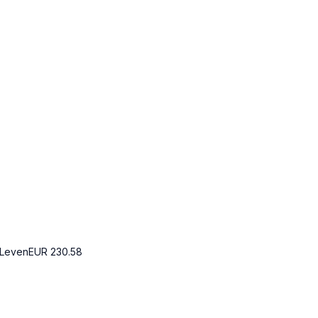
 Leven
EUR
230.58