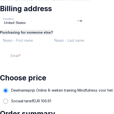
Billing address
Country
Purchasing for someone else?
Naam - First name
Naam - Last name
Email
Choose price
Deelnameprijs Online 8-weken training Mindfulness voor het
Sociaal tarief
EUR
106.61
Order summary