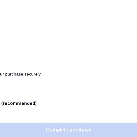
our purchase securely.
l
(recommended)
Complete purchase