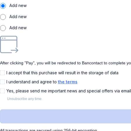
Add new
Add new
Add new
After clicking "Pay", you will be redirected to Bancontact to complete y
I accept that this purchase will result in the storage of data
I understand and agree to
the terms
Yes, please send me important news and special offers via emai
Unsubscribe any time.
All transactions are secured using 256-bit encryption.