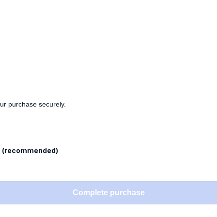
our purchase securely.
l
(recommended)
Complete purchase