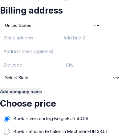
Billing address
Billing address
Add Line 2
Address line 2 (optional)
Zip code
City
Add company name
Choose price
Boek + verzending België
EUR
40.56
Boek - afhalen te halen in Mechelen
EUR
33.01