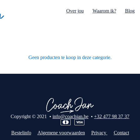
Over jou
Waarom ik?
Blog
Geen producten te koop in deze categorie.
Copyright © 2021 •
info@coachjan.be
•
+32 477 98 37 37
Bestelinfo
Algemene voorwaarden
Privacy
Contact