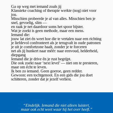
Ga op weg met iemand zoals jij
Klassieke coaching of therapie werkte (nog) niet voor
jou.
Misschien probeerde je al van alles. Misschien ben je
snel, gevoelig, slim —
en raak je net daardoor soms het spoor bijster.
Wat je zoekt is geen methode, maar een mens.
Iemand die:
jouw lat ziet én weet hoe die te vertalen naar een richting
je liefdevol confronteert als je terugvalt in oude patronen
je uit je comfortzone haalt, zonder je te forceren
net als jij hunkert naar méér: naar eenvoud, helderheid,
diepgang
Iemand die je drive én je rust begrijpt.
Die ook zoekt naar ‘next level’ — niet om te presteren,
maar om écht te leven.
Ik ben zo iemand. Geen goeroe, geen redder.
Gewoon: een tochtgenoot. En een gids die jou doet
schitteren, zonder dat je jezelf verliest.
“Eindelijk. Iemand die niet alleen luistert,
maar ook echt weet waar hij het over heeft.”