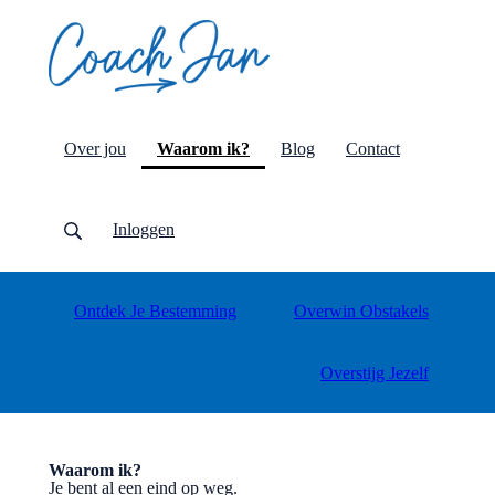
(current)
Over jou
Waarom ik?
Blog
Contact
Inloggen
Ontdek Je Bestemming
Overwin Obstakels
Overstijg Jezelf
Waarom ik?
Je bent al een eind op weg.