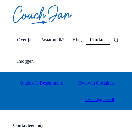
(current)
Over jou
Waarom ik?
Blog
Contact
Inloggen
Ontdek Je Bestemming
Overwin Obstakels
Overstijg Jezelf
Contacteer mij