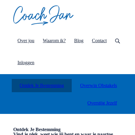
Over jou
Waarom ik?
Blog
Contact
Inloggen
Ontdek Je Bestemming
Overwin Obstakels
Overstijg Jezelf
Ontdek Je Bestemming
Vind je plek, weet wie jij bent en waar je naartoe