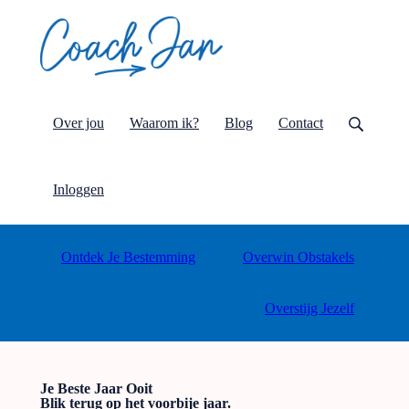
Over jou
Waarom ik?
Blog
Contact
Inloggen
Ontdek Je Bestemming
Overwin Obstakels
Overstijg Jezelf
Je Beste Jaar Ooit
Blik terug op het voorbije jaar.