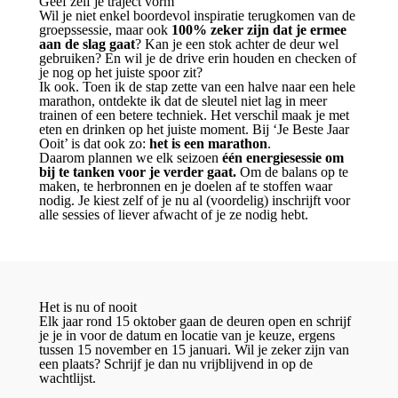
Geef zelf je traject vorm
Wil je niet enkel boordevol inspiratie terugkomen van de
groepssessie, maar ook
100% zeker zijn dat je ermee
aan de slag gaat
? Kan je een stok achter de deur wel
gebruiken? En wil je de drive erin houden en checken of
je nog op het juiste spoor zit?
Ik ook. Toen ik de stap zette van een halve naar een hele
marathon, ontdekte ik dat de sleutel niet lag in meer
trainen of een betere techniek. Het verschil maak je met
eten en drinken op het juiste moment. Bij ‘Je Beste Jaar
Ooit’ is dat ook zo:
het is een marathon
.
Daarom plannen we elk seizoen
één energiesessie om
bij te tanken voor je verder gaat.
Om de balans op te
maken, te herbronnen en je doelen af te stoffen waar
nodig. Je kiest zelf of je nu al (voordelig) inschrijft voor
alle sessies of liever afwacht of je ze nodig hebt.
Het is nu of nooit
Elk jaar rond 15 oktober gaan de deuren open en schrijf
je je in voor de datum en locatie van je keuze, ergens
tussen 15 november en 15 januari. Wil je zeker zijn van
een plaats? Schrijf je dan nu vrijblijvend in op de
wachtlijst.