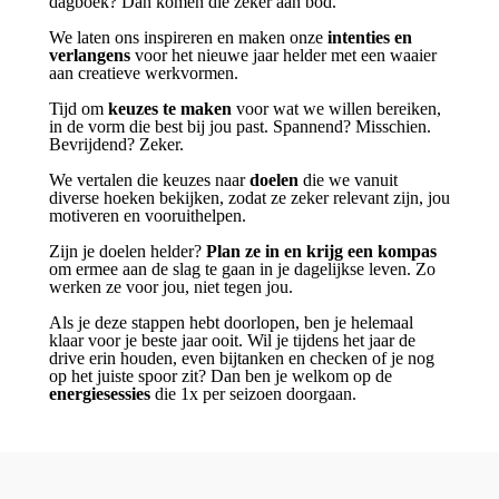
dagboek? Dan komen die zeker aan bod.
We laten ons inspireren en maken onze
intenties en
verlangens
voor het nieuwe jaar helder met een waaier
aan creatieve werkvormen.
Tijd om
keuzes te maken
voor wat we willen bereiken,
in de vorm die best bij jou past. Spannend? Misschien.
Bevrijdend? Zeker.
We vertalen die keuzes naar
doelen
die we vanuit
diverse hoeken bekijken, zodat ze zeker relevant zijn, jou
motiveren en vooruithelpen.
Zijn je doelen helder?
Plan ze in en krijg een kompas
om ermee aan de slag te gaan in je dagelijkse leven. Zo
werken ze voor jou, niet tegen jou.
Als je deze stappen hebt doorlopen, ben je helemaal
klaar voor je beste jaar ooit. Wil je tijdens het jaar de
drive erin houden, even bijtanken en checken of je nog
op het juiste spoor zit? Dan ben je welkom op de
energiesessies
die 1x per seizoen doorgaan.