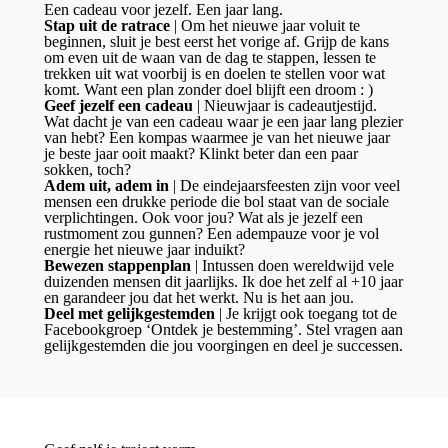
Een cadeau voor jezelf. Een jaar lang.
Stap uit de ratrace
| Om het nieuwe jaar voluit te
beginnen, sluit je best eerst het vorige af. Grijp de kans
om even uit de waan van de dag te stappen, lessen te
trekken uit wat voorbij is en doelen te stellen voor wat
komt. Want een plan zonder doel blijft een droom : )
Geef jezelf een cadeau
| Nieuwjaar is cadeautjestijd.
Wat dacht je van een cadeau waar je een jaar lang plezier
van hebt? Een kompas waarmee je van het nieuwe jaar
je beste jaar ooit maakt? Klinkt beter dan een paar
sokken, toch?
Adem uit, adem in
| De eindejaarsfeesten zijn voor veel
mensen een drukke periode die bol staat van de sociale
verplichtingen. Ook voor jou? Wat als je jezelf een
rustmoment zou gunnen? Een adempauze voor je vol
energie het nieuwe jaar induikt?
Bewezen stappenplan
| Intussen doen wereldwijd vele
duizenden mensen dit jaarlijks. Ik doe het zelf al +10 jaar
en garandeer jou dat het werkt. Nu is het aan jou.
Deel met gelijkgestemden
| Je krijgt ook toegang tot de
Facebookgroep ‘Ontdek je bestemming’. Stel vragen aan
gelijkgestemden die jou voorgingen en deel je successen.