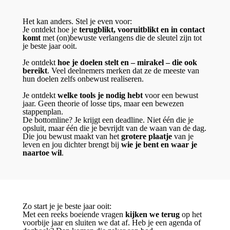
Het kan anders. Stel je even voor:
Je ontdekt hoe je
terugblikt, vooruitblikt en in contact
komt
met (on)bewuste verlangens die de sleutel zijn tot
je beste jaar ooit.
Je ontdekt
hoe je doelen stelt en – mirakel – die ook
bereikt
. Veel deelnemers merken dat ze de meeste van
hun doelen zelfs onbewust realiseren.
Je ontdekt
welke tools je nodig hebt
voor een bewust
jaar. Geen theorie of losse tips, maar een bewezen
stappenplan.
De bottomline? Je krijgt een deadline. Niet één die je
opsluit, maar één die je bevrijdt van de waan van de dag.
Die jou bewust maakt van het
grotere plaatje
van je
leven en jou dichter brengt bij
wie je bent en waar je
naartoe wil
.
Zo start je je beste jaar ooit:
Met een reeks boeiende vragen
kijken we terug
op het
voorbije jaar en sluiten we dat af. Heb je een agenda of