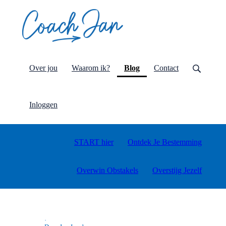
(current)
Over jou
Waarom ik?
Blog
Contact
Inloggen
START hier
Ontdek Je Bestemming
Overwin Obstakels
Overstijg Jezelf
·