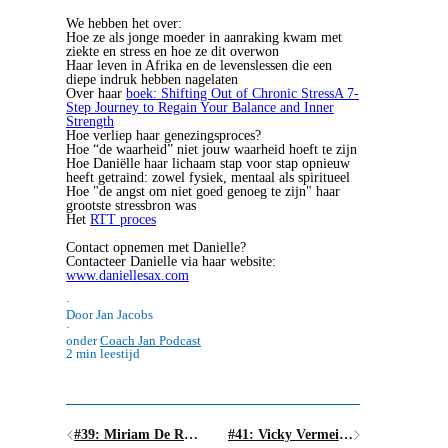
We hebben het over:
Hoe ze als jonge moeder in aanraking kwam met
ziekte en stress en hoe ze dit overwon
Haar leven in Afrika en de levenslessen die een
diepe indruk hebben nagelaten
Over haar
boek: Shifting Out of Chronic StressA 7-
Step Journey to Regain Your Balance and Inner
Strength
Hoe verliep haar genezingsproces?
Hoe “de waarheid” niet jouw waarheid hoeft te zijn
Hoe Daniëlle haar lichaam stap voor stap opnieuw
heeft getraind: zowel fysiek, mentaal als spiritueel
Hoe "de angst om niet goed genoeg te zijn" haar
grootste stressbron was
Het
RTT proces
Contact opnemen met Danielle?
Contacteer Danielle via haar website:
www.daniellesax.com
·
Door Jan Jacobs
·
onder
Coach Jan Podcast
2 min leestijd
#39: Miriam De Rycke - een leven zonder kinderen?
#41: Vicky Vermeiren - Durf springen, ook al ben je er niet klaar voor!