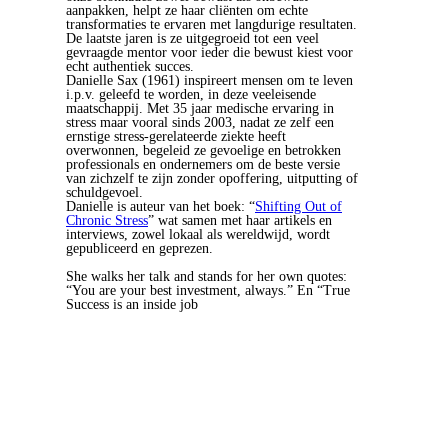
aanpakken, helpt ze haar cliënten om echte
transformaties te ervaren met langdurige resultaten.
De laatste jaren is ze uitgegroeid tot een veel
gevraagde mentor voor ieder die bewust kiest voor
echt authentiek succes.
Danielle Sax (1961) inspireert mensen om te leven
i.p.v. geleefd te worden, in deze veeleisende
maatschappij. Met 35 jaar medische ervaring in
stress maar vooral sinds 2003, nadat ze zelf een
ernstige stress-gerelateerde ziekte heeft
overwonnen, begeleid ze gevoelige en betrokken
professionals en ondernemers om de beste versie
van zichzelf te zijn zonder opoffering, uitputting of
schuldgevoel.
Danielle is auteur van het boek: “
Shifting Out of
Chronic Stress
” wat samen met haar artikels en
interviews, zowel lokaal als wereldwijd, wordt
gepubliceerd en geprezen.
She walks her talk and stands for her own quotes:
“You are your best investment, always.” En “True
Success is an inside job