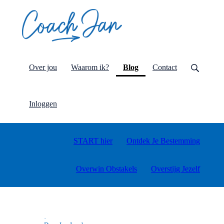
(current)
Over jou
Waarom ik?
Blog
Contact
Inloggen
START hier
Ontdek Je Bestemming
Overwin Obstakels
Overstijg Jezelf
·