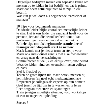
Dergelijke bedrijven maken een bepaalde keuze om
mensen op te leiden in het bedrijf, en dat is prima.
Maar dat hoeft natuurlijk niet zo te zijn in elk
bedrijf.
Wat kun je wel doen als beginnende teamleider of
manager?
10 Tips voor beginnende managers
De ideale leider blijkt vooral een menselijke leider
te zijn. Het is een leider die aandacht heeft voor de
persoon, iemand die betrokkenheid toont, kan
motiveren, gedreven en vooral authentiek is.
Enkele tips om als beginnende teamleider of
manager een vliegende start te nemen
:
Maak kennis met je nieuw team en stel je voor
Maak ook individueel kennis met elke medewerker
en vraag naar de verwachtingen
Communiceer duidelijk en eerlijk over jouw beleid
Wees de leider, vind een evenwicht tussen collega
en baas
Stel je flexibel op
Teken de grote lijnen uit, maar betrek mensen bij
het inkleuren (en geef écht medezeggenschap)
Respecteer je collega's als experts op hun domein
Geef jezelf de tijd om in te werken en te leren
Leer omgaan met stress en spanningen
Train je eigen moeilijke situaties, volg workshops
of een managementopleiding
Succes !
·