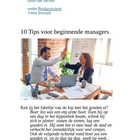
Door Jan Jacobs
·
onder
Productiviteit
3 min leestijd
10 Tips voor beginnende managers
Ken jij het fabeltje van de kip met het gouden ei?
Boer Jos was een erg arme boer. Toen hij op
een dag in het kippenhok kwam, schrok hij
zich te pletter: tussen de eieren, lag een
gouden ei. Hij nam het ei mee naar de stad en
verkocht het onmiddellijk voor veel centjes.
Ook de volgende ochtend vond boer jos een
gouden ei, en zo dag na dag, week na week…