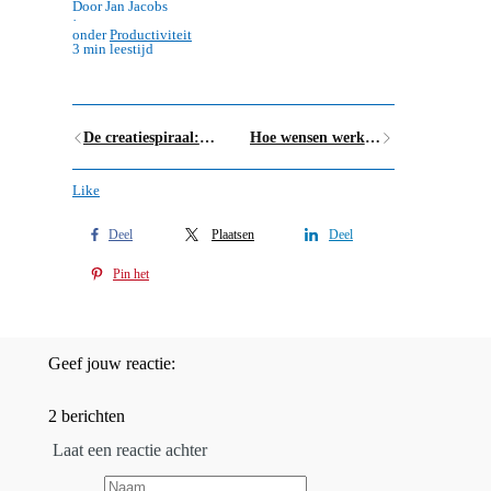
Door Jan Jacobs
·
onder
Productiviteit
3 min leestijd
De creatiespiraal: van wens naar realiteit
Hoe wensen werkelijkheid worden
Like
Deel
Plaatsen
Deel
Pin het
Geef jouw reactie:
2 berichten
Laat een reactie achter