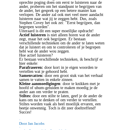
oprechte poging doen om eerst te luisteren naar de
ander, proberen om het standpunt te begrijpen van
de ander, het gesprek op een betere manier kan
verlopen. De ander zal ook met veel meer aandacht
luisteren naar wat jij te zeggen hebt. Dus, zoals
Stephen Covey het ook zei: "Eerst begrijpen, dan
begrepen worden".
Uiteraard is dit een super moeilijke opdracht!
Actief luisteren
is niet alleen horen wat de ander
zegt, maar het ook begrijpen. Er bestaan
verschillende technieken om de ander te laten weten
dat je luistert en om te controleren of je begrepen
hebt wat de ander wou zeggen.
Hoe actief luisteren?
Er bestaan verschillende technieken, ik beschrijf er
hier enkele:
Parafraseren:
door kort in je eigen woorden te
vertellen wat je gehoord hebt.
Samenvatten:
door een groot stuk van het verhaal
samen te vatten in enkele zinnen.
Kleine aanmoedigingen
: door te knikken met je
hoofd of uhum-geluiden te maken moedig je de
ander aan om verder te praten.
Stiltes:
door een stilte te laten, geef je de ander de
kans om na te denken of om verder te vertellen.
Stiltes worden vaak als heel moeilijk ervaren, een
beetje onwennig. Toch is dit zeer doeltreffend!
Succes!
·
Door Jan Jacobs
·