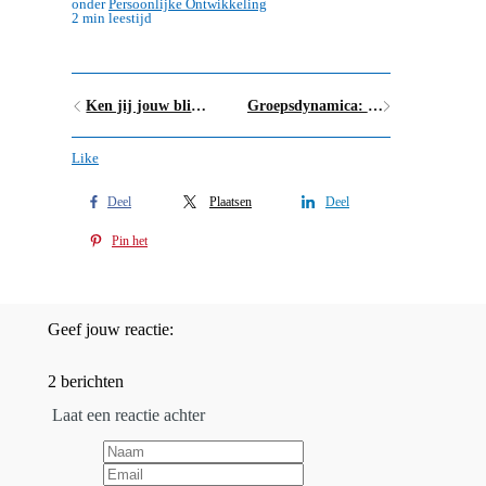
onder
Persoonlijke Ontwikkeling
2 min leestijd
Ken jij jouw blinde vlekken?
Groepsdynamica: in welke groepsfase zit jouw groep of team?
Like
Deel
Plaatsen
Deel
Pin het
Geef jouw reactie:
2 berichten
Laat een reactie achter