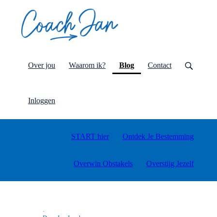
(current)
Over jou
Waarom ik?
Blog
Contact
Inloggen
START hier
Ontdek Je Bestemming
Overwin Obstakels
Overstijg Jezelf
·