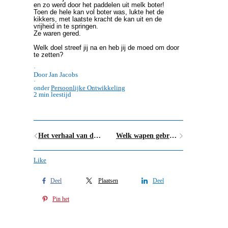
en zo werd door het paddelen uit melk boter!
Toen de hele kan vol boter was, lukte het de
kikkers, met laatste kracht de kan uit en de
vrijheid in te springen.
Ze waren gered.
Welk doel streef jij na en heb jij de moed om door
te zetten?
·
Door Jan Jacobs
·
onder
Persoonlijke Ontwikkeling
2 min leestijd
Het verhaal van de visser, een les in soberheid
Welk wapen gebruik jij om jouw doel te bereiken?
Like
Deel
Plaatsen
Deel
Pin het