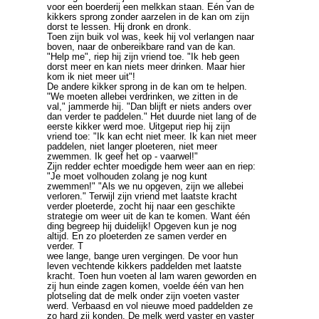
voor een boerderij een melkkan staan. Eén van de
kikkers sprong zonder aarzelen in de kan om zijn
dorst te lessen. Hij dronk en dronk.
Toen zijn buik vol was, keek hij vol verlangen naar
boven, naar de onbereikbare rand van de kan.
"Help me", riep hij zijn vriend toe. "Ik heb geen
dorst meer en kan niets meer drinken. Maar hier
kom ik niet meer uit"!
De andere kikker sprong in de kan om te helpen.
"We moeten allebei verdrinken, we zitten in de
val," jammerde hij. "Dan blijft er niets anders over
dan verder te paddelen." Het duurde niet lang of de
eerste kikker werd moe. Uitgeput riep hij zijn
vriend toe:
"Ik kan echt niet meer. Ik kan niet meer
paddelen, niet langer ploeteren, niet meer
zwemmen. Ik geef het op - vaarwel!"
Zijn redder echter moedigde hem weer aan en riep:
"Je moet volhouden zolang je nog kunt
zwemmen!" "Als we nu opgeven, zijn we allebei
verloren." Terwijl zijn vriend met laatste kracht
verder ploeterde, zocht hij naar een geschikte
strategie om weer uit de kan te komen. Want één
ding begreep hij duidelijk!
Opgeven kun je nog
altijd.
En zo ploeterden ze samen verder en
verder. T
wee lange, bange uren vergingen. De voor hun
leven vechtende kikkers paddelden met laatste
kracht. Toen hun voeten al lam waren geworden en
zij hun einde zagen komen, voelde één van hen
plotseling dat de melk onder zijn voeten vaster
werd. Verbaasd en vol nieuwe moed paddelden ze
zo hard zij konden. De melk werd vaster en vaster