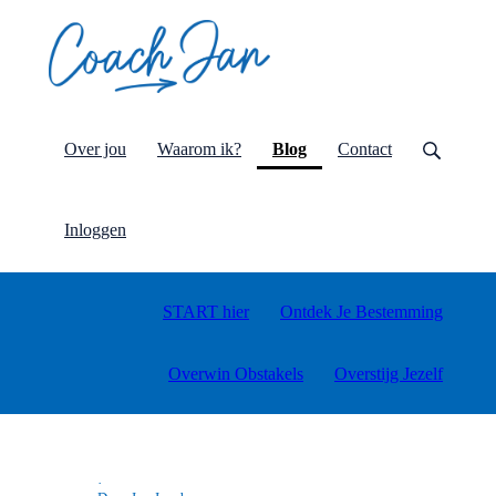
(current)
Over jou
Waarom ik?
Blog
Contact
Inloggen
START hier
Ontdek Je Bestemming
Overwin Obstakels
Overstijg Jezelf
·