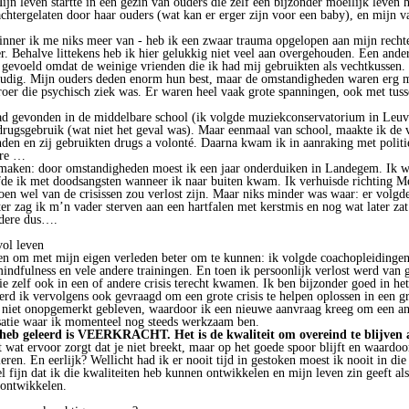
jn leven startte in een gezin van ouders die zelf een bijzonder moeilijk leven
chtergelaten door haar ouders (wat kan er erger zijn voor een baby), en mijn v
erinner ik me niks meer van - heb ik een zwaar trauma opgelopen aan mijn rec
zer. Behalve littekens heb ik hier gelukkig niet veel aan overgehouden. Een ander
gevoeld omdat de weinige vrienden die ik had mij gebruikten als vechtkussen. 
oudig. Mijn ouders deden enorm hun best, maar de omstandigheden waren erg m
roer die psychisch ziek was. Er waren heel vaak grote spanningen, ook met tuss
ad gevonden in de middelbare school (ik volgde muziekconservatorium in Leuv
drugsgebruik (wat niet het geval was). Maar eenmaal van school, maakte ik d
den en zij gebruikten drugs a volonté. Daarna kwam ik in aanraking met politi
ere …
 maken: door omstandigheden moest ik een jaar onderduiken in Landegem. Ik 
efde ik met doodsangsten wanneer ik naar buiten kwam. Ik verhuisde richting Mec
toen wel van de crisissen zou verlost zijn. Maar niks minder was waar: er volg
ter zag ik m’n vader sterven aan een hartfalen met kerstmis en nog wat later za
ndere dus….
vol leven
en om met mijn eigen verleden beter om te kunnen: ik volgde coachopleidingen
ndfulness en vele andere trainingen. En toen ik persoonlijk verlost werd van gro
 zelf ook in een of andere crisis terecht kwamen. Ik ben bijzonder goed in het
werd ik vervolgens ook gevraagd om een grote crisis te helpen oplossen in een gr
niet onopgemerkt gebleven, waardoor ik een nieuwe aanvraag kreeg om een ande
satie waar ik momenteel nog steeds werkzaam ben.
n heb geleerd is VEERKRACHT. Het is de kwaliteit om overeind te blijven a
 wat ervoor zorgt dat je niet breekt, maar op het goede spoor blijft en waardoo
n. En eerlijk? Wellicht had ik er nooit tijd in gestoken moest ik nooit in die c
l fijn dat ik die kwaliteiten heb kunnen ontwikkelen en mijn leven zin geeft al
 ontwikkelen.