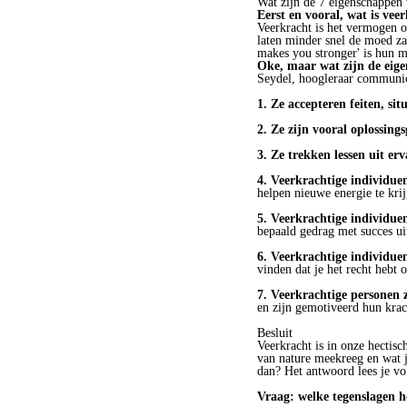
Wat zijn de 7 eigenschappen
Eerst en vooral, wat is vee
Veerkracht is het vermogen om
laten minder snel de moed za
makes you stronger' is hun m
Oke, maar wat zijn de eig
Seydel, hoogleraar communica
1. Ze accepteren feiten, sit
2. Ze zijn vooral oplossings
3. Ze trekken lessen uit er
4. Veerkrachtige individue
helpen nieuwe energie te kri
5. Veerkrachtige individuen
bepaald gedrag met succes uit
6. Veerkrachtige individuen
vinden dat je het recht hebt 
7. Veerkrachtige personen 
en zijn gemotiveerd hun krac
Besluit
Veerkracht is in onze hectisc
van nature meekreeg en wat je
dan? Het antwoord lees je vo
Vraag: welke tegenslagen he