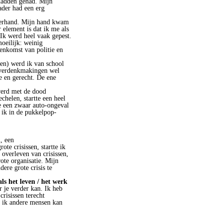
 hadden gehad. Mijn
ader had een erg
hterhand. Mijn hand kwam
 element is dat ik me als
Ik werd heel vaak gepest.
oeilijk: weinig
enkomst van politie en
en) werd ik van school
e verdenkmakingen wel
e en gerecht. De ene
werd met de dood
helen, startte een heel
de een zwaar auto-ongeval
t ik in de pukkelpop-
, een
te crisissen, startte ik
 overleven van crisissen,
ote organisatie. Mijn
re grote crisis te
ls het leven / het werk
r je verder kan. Ik heb
risissen terecht
s ik andere mensen kan