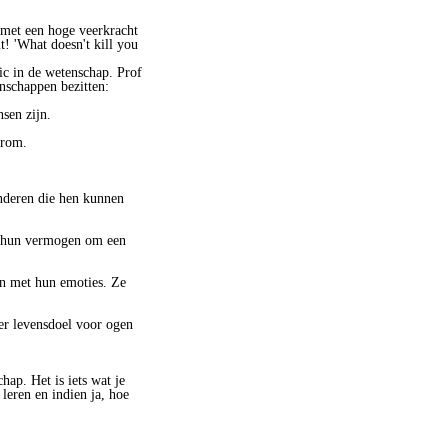
n met een hoge veerkracht
! 'What doesn't kill you
pic in de wetenschap. Prof
nschappen bezitten:
sen zijn.
erom.
anderen die hen kunnen
in hun vermogen om een
en met hun emoties. Ze
r levensdoel voor ogen
hap. Het is iets wat je
 leren en indien ja, hoe