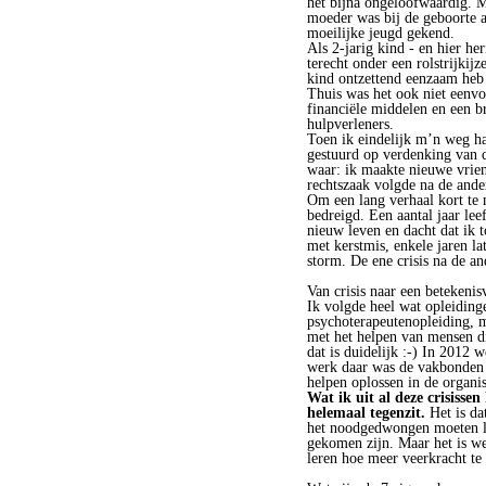
het bijna ongeloofwaardig. Mi
moeder was bij de geboorte a
moeilijke jeugd gekend.
Als 2-jarig kind - en hier h
terecht onder een rolstrijkij
kind ontzettend eenzaam heb 
Thuis was het ook niet eenv
financiële middelen en een b
hulpverleners.
Toen ik eindelijk m’n weg h
gestuurd op verdenking van 
waar: ik maakte nieuwe vrien
rechtszaak volgde na de and
Om een lang verhaal kort te
bedreigd. Een aantal jaar le
nieuw leven en dacht dat ik 
met kerstmis, enkele jaren la
storm. De ene crisis na de a
Van crisis naar een betekenis
Ik volgde heel wat opleiding
psychoterapeutenopleiding, mi
met het helpen van mensen die
dat is duidelijk :-) In 2012 
werk daar was de vakbonden 
helpen oplossen in de organi
Wat ik uit al deze crisisse
helemaal tegenzit.
Het is dat
het noodgedwongen moeten lere
gekomen zijn. Maar het is we
leren hoe meer veerkracht te