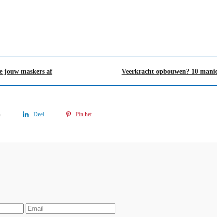
 je jouw maskers af
n
Deel
Pin het