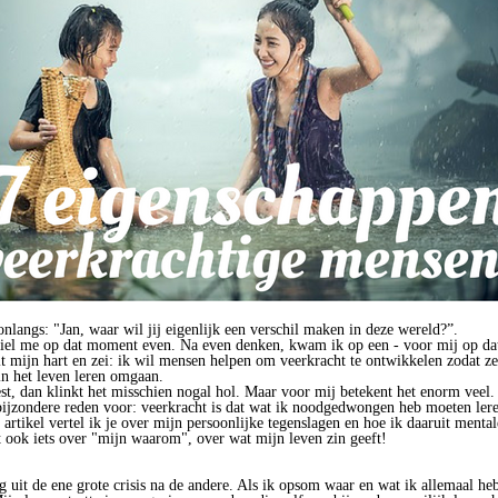
nlangs: "Jan, waar wil jij eigenlijk een verschil maken in deze wereld?”.
rviel me op dat moment even. Na even denken, kwam ik op een - voor mij op d
 mijn hart en zei: ik wil mensen helpen om veerkracht te ontwikkelen zodat ze
in het leven leren omgaan.
leest, dan klinkt het misschien nogal hol. Maar voor mij betekent het enorm veel.
 bijzondere reden voor: veerkracht is dat wat ik noodgedwongen heb moeten ler
t artikel vertel ik je over mijn persoonlijke tegenslagen en hoe ik daaruit menta
 ook iets over "mijn waarom", over wat mijn leven zin geeft!
g uit de ene grote crisis na de andere. Als ik opsom waar en wat ik allemaal he