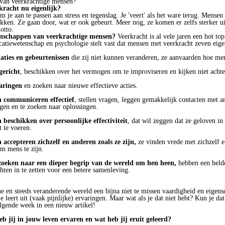
 van veerkrachtige mensen?
rkracht nu eigenlijk?
 je aan te passen aan stress en tegenslag. Je 'veert' als het ware terug. Mense
kken. Ze gaan door, wat er ook gebeurt. Meer nog, ze komen er zelfs sterker uit
otto.
enschappen van veerkrachtige mensen?
Veerkracht is al vele jaren een hot to
tiewetenschap en psychologie stelt vast dat mensen met veerkracht zeven eige
uaties en gebeurtenissen
die zij niet kunnen veranderen, ze aanvaarden hoe men
gericht
, beschikken over het vermogen om te improviseren en kijken niet acht
varingen
en zoeken naar nieuwe effectieve acties.
n communiceren effectief
, stellen vragen, leggen gemakkelijk contacten met 
jgen en te zoeken naar oplossingen.
 beschikken over persoonlijke effectiviteit
, dat wil zeggen dat ze geloven 
 te voeren.
 accepteren zichzelf en anderen zoals ze zijn,
ze vinden vrede met zichzelf 
om mens te zijn.
zoeken naar een dieper begrip van de wereld om hen heen,
hebben een helde
hten in te zetten voor een betere samenleving.
he en steeds veranderende wereld een bijna niet te missen vaardigheid en eigensc
 leert uit (vaak pijnlijke) ervaringen. Maar wat als je dat niet hebt? Kun je dat
lgende week in een nieuw artikel!
b jij in jouw leven ervaren en wat heb jij eruit geleerd?