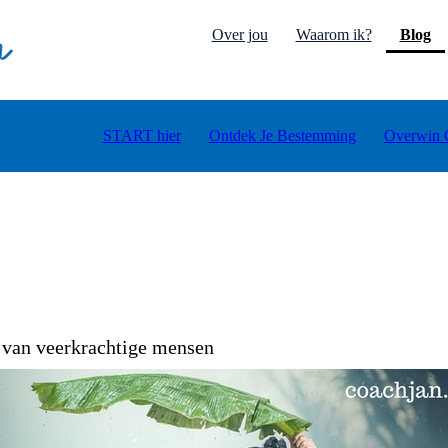
(c
Over jou
Waarom ik?
Blog
START hier
Ontdek Je Bestemming
Overwin 
 van veerkrachtige mensen