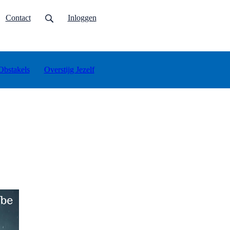
urrent)
Contact
Inloggen
Obstakels
Overstijg Jezelf