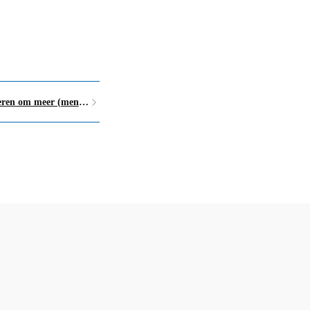
Veerkracht opbouwen? 10 manieren om meer (mentale) ruimte te krijgen in je leven