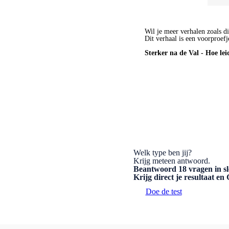
Wil je meer verhalen zoals di
Dit verhaal is een voorproefj
Sterker na de Val - Hoe lei
BESTEL HET BOEK
Welk type ben jij?
Krijg meteen antwoord.
Beantwoord 18 vragen in sl
Krijg direct je resultaat e
Doe de test