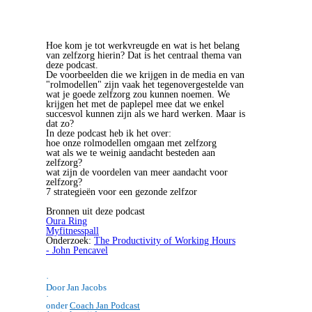
Hoe kom je tot werkvreugde en wat is het belang
van zelfzorg hierin? Dat is het centraal thema van
deze podcast.
De voorbeelden die we krijgen in de media en van
"rolmodellen" zijn vaak het tegenovergestelde van
wat je goede zelfzorg zou kunnen noemen. We
krijgen het met de paplepel mee dat we enkel
succesvol kunnen zijn als we hard werken. Maar is
dat zo?
In deze podcast heb ik het over:
hoe onze rolmodellen omgaan met zelfzorg
wat als we te weinig aandacht besteden aan
zelfzorg?
wat zijn de voordelen van meer aandacht voor
zelfzorg?
7 strategieën voor een gezonde zelfzor
Bronnen uit deze podcast
Oura Ring
Myfitnesspall
Onderzoek:
The Productivity of Working Hours
- John Pencavel
·
Door Jan Jacobs
·
onder
Coach Jan Podcast