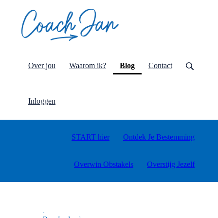
(current)
Over jou
Waarom ik?
Blog
Contact
Inloggen
START hier
Ontdek Je Bestemming
Overwin Obstakels
Overstijg Jezelf
·