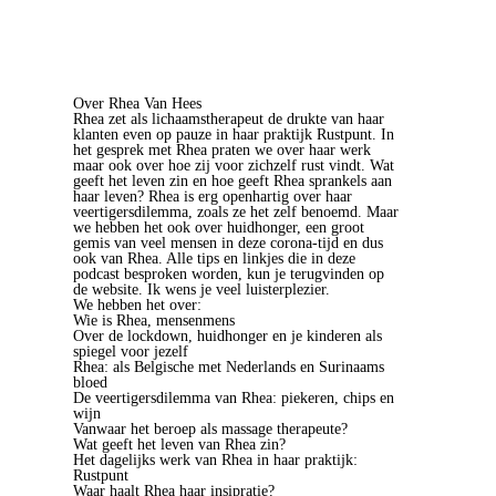
Over Rhea Van Hees
Rhea zet als lichaamstherapeut de drukte van haar
klanten even op pauze in haar praktijk Rustpunt. In
het gesprek met Rhea praten we over haar werk
maar ook over hoe zij voor zichzelf rust vindt. Wat
geeft het leven zin en hoe geeft Rhea sprankels aan
haar leven? Rhea is erg openhartig over haar
veertigersdilemma, zoals ze het zelf benoemd. Maar
we hebben het ook over huidhonger, een groot
gemis van veel mensen in deze corona-tijd en dus
ook van Rhea. Alle tips en linkjes die in deze
podcast besproken worden, kun je terugvinden op
de website. Ik wens je veel luisterplezier.
We hebben het over:
Wie is Rhea, mensenmens
Over de lockdown, huidhonger en je kinderen als
spiegel voor jezelf
Rhea: als Belgische met Nederlands en Surinaams
bloed
De veertigersdilemma van Rhea: piekeren, chips en
wijn
Vanwaar het beroep als massage therapeute?
Wat geeft het leven van Rhea zin?
Het dagelijks werk van Rhea in haar praktijk:
Rustpunt
Waar haalt Rhea haar insipratie?