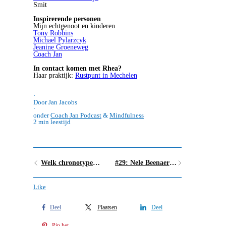
Smit
Inspirerende personen
Mijn echtgenoot en kinderen
Tony Robbins
Michael Pylarzcyk
Jeanine Groeneweg
Coach Jan
In contact komen met Rhea?
Haar praktijk:
Rustpunt in Mechelen
·
Door Jan Jacobs
·
onder
Coach Jan Podcast
&
Mindfulness
2 min leestijd
Welk chronotype ben jij?
#29: Nele Beenaert - zet compassie en zachtheid in de wereld
Like
Deel
Plaatsen
Deel
Pin het