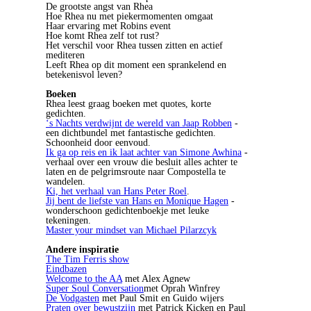
De grootste angst van Rhea
Hoe Rhea nu met piekermomenten omgaat
Haar ervaring met Robins event
Hoe komt Rhea zelf tot rust?
Het verschil voor Rhea tussen zitten en actief
mediteren
Leeft Rhea op dit moment een sprankelend en
betekenisvol leven?
Boeken
Rhea leest graag boeken met quotes, korte
gedichten.
‘s Nachts verdwijnt de wereld van Jaap Robben
-
een dichtbundel met fantastische gedichten.
Schoonheid door eenvoud.
Ik ga op reis en ik laat achter van Simone Awhina
-
verhaal over een vrouw die besluit alles achter te
laten en de pelgrimsroute naar Compostella te
wandelen.
Ki, het verhaal van Hans Peter Roel
.
Jij bent de liefste van Hans en Monique Hagen
-
wonderschoon gedichtenboekje met leuke
tekeningen.
Master your mindset van Michael Pilarzcyk
Andere inspiratie
The Tim Ferris show
Eindbazen
Welcome to the AA
met Alex Agnew
Super Soul Conversation
met Oprah Winfrey
De Vodgasten
met Paul Smit en Guido wijers
Praten over bewustzijn
met Patrick Kicken en Paul