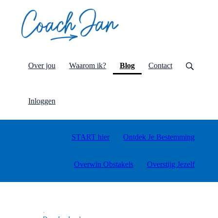
(current)
Over jou
Waarom ik?
Blog
Contact
Inloggen
START hier
Ontdek Je Bestemming
Overwin Obstakels
Overstijg Jezelf
·