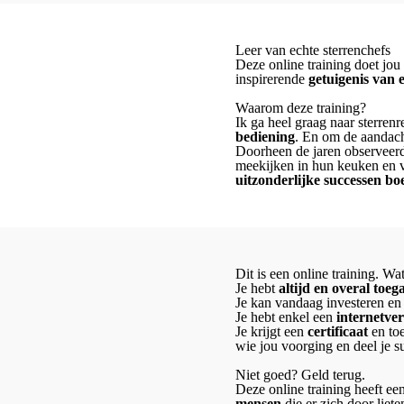
Leer van echte sterrenchefs
Deze online training doet jou
inspirerende
getuigenis van 
Waarom deze training?
Ik ga heel graag naar sterren
bediening
. En om de aandach
Doorheen de jaren observeerde
meekijken in hun keuken en v
uitzonderlijke successen bo
Dit is een online training. Wa
Je hebt
altijd en overal toeg
Je kan vandaag investeren en
Je hebt enkel een
internetve
Je krijgt een
certificaat
en to
wie jou voorging en deel je s
Niet goed? Geld terug.
Deze online training heeft e
mensen
die er zich door liete