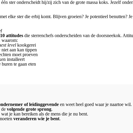
t één ster onderscheidt hij/zij zich van de grote massa koks. Jezelf ond
met elke ster die erbij komt. Blijven groeien? Je potentieel benutten? J
ef
10 attitudes
die sterrenchefs onderscheiden van de doorsneekok. Attit
n waarom:
next level
kookgerei
 niet aan kan tippen
erechten moet proeven
en installeert
e buren te gaan eten
ndernemer of leidinggevende
en weet heel goed waar je naartoe wil.
r de
volgende grote sprong
.
 wat je kan bereiken als de mens die je nu bent.
 moeten
veranderen wie je bent
.