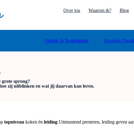
Over jou
Waarom ik?
Blog
Ontdek Je Bestemming
Overwin Obstak
,
e grote sprong?
hoe zij uitblinken en wat jij daarvan kan leren.
op
topniveau
koken én
leiding
Uitmuntend presteren, leiding geven aan 