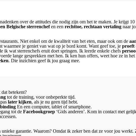
 nadenken over de attitudes die nodig zijn om het te maken. Je krijgt 10
een Belgische sterrenchef
en een
rechttoe, rechtaan vertaling
naar jo
restaurants. Niet enkel om de kwaliteit van het eten, maar ook om de
aan
t waarmee je geniet van wat op je bord komt. Want geef toe, je
proeft
 ik wat sterrenchefs eruit doet springen. Ik leerde enkele chefs
persoo
oerde lange gesprekken met hen. Ik ken hun offers, weet hoe ze in het
eken
. Die inzichten geef ik jou graag mee.
t dat betekent?
ang
tot de training, voor onbeperkte tijd.
 pas
later kijken
, als je nu geen tijd hebt.
rbinding
En een computer, tablet of smartphone.
egang tot de
Facebookgroep
‘Gids anderen’. Kom in contact met gelij
uccessen.
en unieke garantie. Waarom? Omdat ik zeker ben dat ze voor jou werkt.
n inspireren.