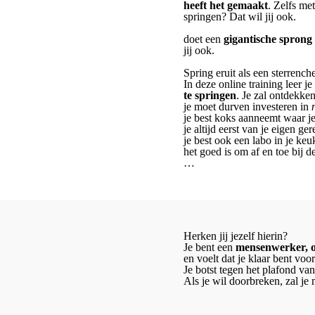
heeft het gemaakt
. Zelfs me
springen? Dat wil jij ook.
doet een
gigantische sprong
jij ook.
Spring eruit als een sterrench
In deze online training leer je
te springen
. Je zal ontdekke
je moet durven investeren in
je best koks aanneemt waar je
je altijd eerst van je eigen g
je best ook een labo in je keuk
het goed is om af en toe bij d
…
Herken jij jezelf hierin?
Je bent een
mensenwerker, o
en voelt dat je klaar bent voo
Je botst tegen het plafond van
Als je wil doorbreken, zal je