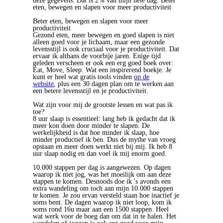
deze gegevens. Dat is 2% van mijn hele dag. Beter
eten, bewegen en slapen voor meer productiviteit
Beter eten, bewegen en slapen voor meer
productiviteit
Gezond eten, meer bewegen en goed slapen is niet
alleen goed voor je lichaam, maar een gezonde
levensstijl is ook cruciaal voor je productiviteit. Dat
ervaar ik althans de voorbije jaren. Enige tijd
geleden verscheen er ook een erg goed boek over:
Eat, Move, Sleep. Wat een inspirerend boekje. Je
kunt er heel wat gratis tools vinden
op de
website
, plus een 30 dagen plan om te werken aan
een betere levensstijl en je productiviteit.
Wat zijn voor mij de grootste lessen en wat pas ik
toe?
8 uur slaap is essentieel: lang heb ik gedacht dat ik
meer kon doen door minder te slapen. De
werkelijkheid is dat hoe minder ik slaap, hoe
minder productief ik ben. Dus de mythe van vroeg
opstaan en meer doen werkt niet bij mij. Ik heb 8
uur slaap nodig en dan voel ik mij enorm goed.
.
10.000 stappen per dag is aangewezen. Op dagen
waarop ik niet jog, was het moeilijk om aan deze
stappen te komen. Desnoods doe ik 's avonds een
extra wandeling om toch aan mijn 10.000 stappen
te komen. Je zou ervan versteld staan hoe inactief je
soms bent. De dagen waarop ik niet loop, kom ik
soms rond 16u maar aan een 1500 stappen. Heel
wat werk voor de boeg dan om dat in te halen. Het