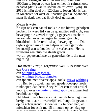
mooie ervaringen. In 2014 was mijn doel om
1000km te lopen op een jaar en heb ik ruimschoots
behaald (dat is vanuit Mechelen tot over Lyon). In
2015 is mijn doel om 1200km te lopen (dat is van
in Mechelen tot over de Spaande grens). Spannend,
maar ik denk wel dat ik dit doel ga halen.
Meten is weten
Er zijn ook een aantal tools die me hierbij geholpen
hebben. Ik werd lid van de quantified self club, een
beweging die zoveel mogelijk gegevens tracht te
verzamelen over het eigen lichaam: gewicht,
bloeddruk, cholesterol, slaap, beweging, … . Die
cijfers geven inzicht en helpen om een gezonde
levensstijl aan te houden of te verbeteren. Het is
trouwens een club die steeds groter
wordt, gepersonaliseerde geneeskunde is the next
big thing.
Hoe meet ik mijn gegevens?
Wel, ik beschik over
een
Oura ring
een
withings weegschaal
een
withings bloeddrukmeter
een iphone met diverse apps, zoals:
strava
withings
,
… . Ben je op zoek naar een goede loopapp, zoals
runkooper, dan heeft Zoey Miller een mooi artikel
voor jou over
de beste running apps
die momenteel
beschikbaar zijn.
Het klinkt misschien alsof ik hier de hele dag mee
bezig ben, maar in werkelijkheid loopt dit gewoon
op de achtergrond. Ik doe wat ik te doen heb, en
misschien focus ik me 15 minuten op een dag op