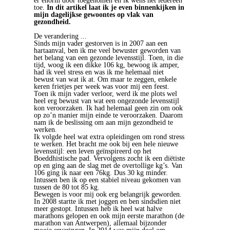
er enorm door toegenomen en ik wens het iedereen
toe.
In dit artikel laat ik je even binnenkijken in
mijn dagelijkse gewoontes op vlak van
gezondheid.
De verandering ...
Sinds mijn vader gestorven is in 2007 aan een
hartaanval, ben ik me veel bewuster geworden van
het belang van een gezonde levensstijl. Toen, in die
tijd, woog ik een dikke 106 kg, bewoog ik amper,
had ik veel stress en was ik me helemaal niet
bewust van wat ik at. Om maar te zeggen, enkele
keren frietjes per week was voor mij een feest.
Toen ik mijn vader verloor, werd ik me plots wel
heel erg bewust van wat een ongezonde levensstijl
kon veroorzaken. Ik had helemaal geen zin om ook
op zo’n manier mijn einde te veroorzaken. Daarom
nam ik de beslissing om aan mijn gezondheid te
werken.
Ik volgde heel wat extra opleidingen om rond stress
te werken. Het bracht me ook bij een hele nieuwe
levensstijl: een leven geïnspireerd op het
Boeddhistische pad. Vervolgens zocht ik een diëtiste
op en ging aan de slag met de overtollige kg’s. Van
106 ging ik naar een 76kg. Dus 30 kg minder.
Intussen ben ik op een stabiel niveau gekomen van
tussen de 80 tot 85 kg.
Bewegen is voor mij ook erg belangrijk geworden.
In 2008 startte ik met joggen en ben sindsdien niet
meer gestopt. Intussen heb ik heel wat halve
marathons gelopen en ook mijn eerste marathon (de
marathon van Antwerpen), allemaal bijzonder