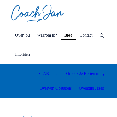
(current)
Over jou
Waarom ik?
Blog
Contact
Inloggen
START hier
Ontdek Je Bestemming
Overwin Obstakels
Overstijg Jezelf
·