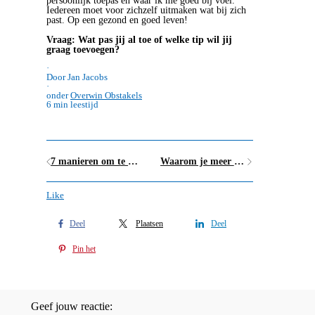
persoonlijk toepas en waar ik me goed bij voel.
Iedereen moet voor zichzelf uitmaken wat bij zich
past. Op een gezond en goed leven!
Vraag: Wat pas jij al toe of welke tip wil jij
graag toevoegen?
·
Door Jan Jacobs
·
onder
Overwin Obstakels
6 min leestijd
7 manieren om te stoppen met uitstellen en dingen gedaan te krijgen
Waarom je meer aan jezelf mag denken
Like
Deel
Plaatsen
Deel
Pin het
Geef jouw reactie: