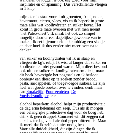
wandelen of joggen is ook erg goed voor mijn
inspiratie en ontspanning. Dus verschillende vliegen
in 1 klap.
.
mijn eten bestaat vooral uit groenten, fruit, noten,
havermout, eieren, vlees, vis en ik beperk in grote
mate alles wat koolhydraten en suiker bevat. Het
komt in grote mate overeen met wat men noemt
"het Paleo-dieet". Ik maak het ook zo simpel
mogelijk door er een dagelijkse gewoonte van te
maken, ik eet bijvoorbeeld elke middag een slaatje
en daar hoef ik dus verder niet meer over na te
denken.
.
van suiker en koolhydraten val ik in slaap en
vliegen de kg’s erbij. Ik wist al langer dat suiker en
koolhydraten niet gezond waren. Mijn dieet bestond
ook uit een suiker en koolhydratenarm dieet, maar
dit boek bevestigde het nogmaals en ik besloot
opnieuw een dieet op te zoeken zonder brood,
pasta, aardappelen, of toegevoegde suikers. Er zijn
heel wat goede boeken over te vinden: denk maar
aan
Smakelijk
,
Puur genieten
,
De
Voedselzandloper
, etc…
.
alcohol beperken: alcohol helpt mijn productiviteit
de dag erna helemaal om zeep. Dus als ik morgen
een belangrijke productieve dag voor de boeg heb,
drink ik geen druppel. Concreet wil dit zeggen dat
enkel zaterdagavond alcohol gepermitteerd is. Maar
ik merk dat ik zelfs dat niet nodig heb.
Voor alle duidelijkheid, dit zijn dingen die ik