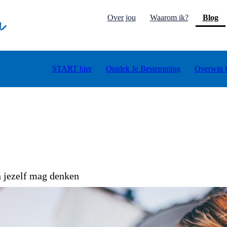
(c
Over jou
Waarom ik?
Blog
START hier
Ontdek Je Bestemming
Overwin 
 jezelf mag denken