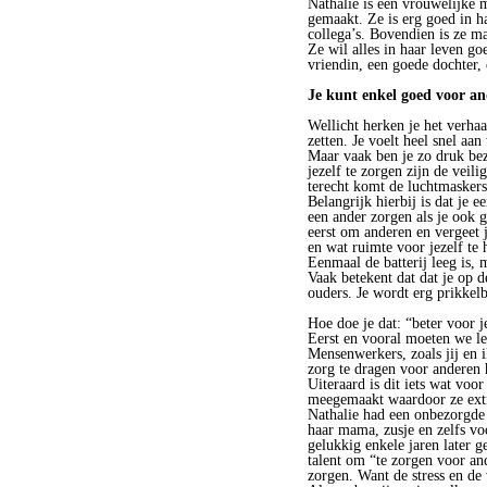
Nathalie is een vrouwelijke m
gemaakt. Ze is erg goed in h
collega’s. Bovendien is ze m
Ze wil alles in haar leven go
vriendin, een goede dochte
Je kunt enkel goed voor and
Wellicht herken je het verhaa
zetten. Je voelt heel snel aa
Maar vaak ben je zo druk bez
jezelf te zorgen zijn de veili
terecht komt de luchtmaskers
Belangrijk hierbij is dat je 
een ander zorgen als je ook g
eerst om anderen en vergeet j
en wat ruimte voor jezelf te 
Eenmaal de batterij leeg is, 
Vaak betekent dat dat je op d
ouders. Je wordt erg prikkelba
Hoe doe je dat: “beter voor j
Eerst en vooral moeten we le
Mensenwerkers, zoals jij en 
zorg te dragen voor anderen
Uiteraard is dit iets wat vo
meegemaakt waardoor ze extr
Nathalie had een onbezorgde j
haar mama, zusje en zelfs vo
gelukkig enkele jaren later 
talent om “te zorgen voor an
zorgen. Want de stress en de