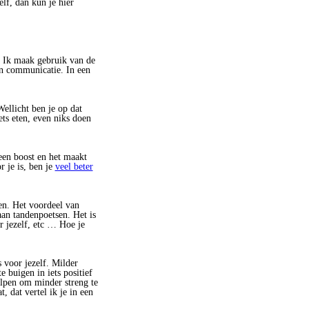
lf, dan kun je hier
l. Ik maak gebruik van de
en communicatie. In een
ellicht ben je op dat
ets eten, even niks doen
een boost en het maakt
 je is, ben je
veel beter
ken. Het voordeel van
aan tandenpoetsen. Het is
r jezelf, etc … Hoe je
s voor jezelf. Milder
 buigen in iets positief
elpen om minder streng te
, dat vertel ik je in een