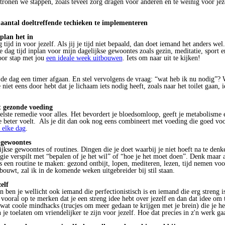
tronen we stappen, zoals teveel zorg dragen voor anderen en te weinig voor jeze
 aantal doeltreffende techieken te implementeren
 plan het in
 tijd in voor jezelf. Als jij je tijd niet bepaald, dan doet iemand het anders we
e dag tijd inplan voor mijn dagelijkse gewoontes zoals gezin, meditatie, sport 
voor stap met jou
een ideale week uitbouwen
. Iets om naar uit te kijken!
 de dag een timer afgaan. En stel vervolgens de vraag: “wat heb ik nu nodig”? W
niet eens door hebt dat je lichaam iets nodig heeft, zoals naar het toilet gaan, i
t gezonde voeding
elste remedie voor alles. Het bevordert je bloedsomloop, geeft je metabolisme 
e beter voelt. Als je dit dan ook nog eens combineert met voeding die goed voor
 elke dag
.
 gewoontes
lijkse gewoontes of routines. Dingen die je doet waarbij je niet hoeft na te den
gie verspilt met “bepalen of je het wil” of “hoe je het moet doen”. Denk maar 
 een routine te maken: gezond ontbijt, lopen, mediteren, lezen, tijd nemen voo
ouwt, zal ik in de komende weken uitgebreider bij stil staan.
elf
an ben je wellicht ook iemand die perfectionistisch is en iemand die erg streng i
vooral op te merken dat je een streng idee hebt over jezelf en dan dat idee om te
l wat coole mindhacks (trucjes om meer gedaan te krijgen met je brein) die je h
 je toelaten om vriendelijker te zijn voor jezelf. Hoe dat precies in z'n werk gaat