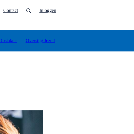
urrent)
Contact
Inloggen
Obstakels
Overstijg Jezelf