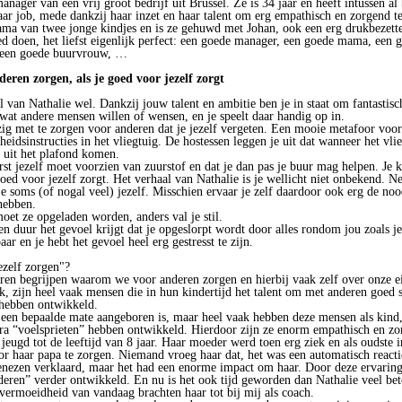
anager van een vrij groot bedrijf uit Brussel. Ze is 34 jaar en heeft intussen al
aar job, mede dankzij haar inzet en haar talent om erg empathisch en zorgend te
ama van twee jonge kindjes en is ze gehuwd met Johan, ook een erg drukbezett
ed doen, het liefst eigenlijk perfect: een goede manager, een goede mama, een 
r, een goede buurvrouw, …
eren zorgen, als je goed voor jezelf zorgt
l van Nathalie wel. Dankzij jouw talent en ambitie ben je in staat om fantastisch
n wat andere mensen willen of wensen, en je speelt daar handig op in.
ig met te zorgen voor anderen dat je jezelf vergeten. Een mooie metafoor voor 
gheidsinstructies in het vliegtuig. De hostessen leggen je uit dat wanneer het vli
 uit het plafond komen.
eerst jezelf moet voorzien van zuurstof en dat je dan pas je buur mag helpen. Je 
oed voor jezelf zorgt. Het verhaal van Nathalie is je wellicht niet onbekend. Net
e soms (of nogal veel) jezelf. Misschien ervaar je zelf daardoor ook erg de noo
hebben.
moet ze opgeladen worden, anders val je stil.
en duur het gevoel krijgt dat je opgeslorpt wordt door alles rondom jou zoals je
ar en je hebt het gevoel heel erg gestresst te zijn.
ezelf zorgen"?
ren begrijpen waarom we voor anderen zorgen en hierbij vaak zelf over onze e
ik, zijn heel vaak mensen die in hun kindertijd het talent om met anderen goed
 hebben ontwikkeld.
or een bepaalde mate aangeboren is, maar heel vaak hebben deze mensen als kind
a “voelsprieten” hebben ontwikkeld. Hierdoor zijn ze enorm empathisch en z
eugd tot de leeftijd van 8 jaar. Haar moeder werd toen erg ziek en als oudste 
or haar papa te zorgen. Niemand vroeg haar dat, het was een automatisch react
genezen verklaard, maar het had een enorme impact om haar. Door deze ervaring
deren” verder ontwikkeld. En nu is het ook tijd geworden dan Nathalie veel bete
 vermoeidheid van vandaag brachten haar tot bij mij als coach.