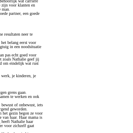
 behoorlijk wat carrière
 zijn voor klanten en
e man.
goede partner, een goede
e resultaten neer te
het belang eerst voor
egtuig in een noodsituatie
kan pas echt goed voor
 zoals Nathalie geef jij
d om eindelijk wat rust
 werk, je kinderen, je
igen grens gaan.
 samen te werken en ook
, bewust of onbewust, iets
orgend geworden.
in het gezin begon ze voor
ie van haar. Haar mama is
 heeft Nathalie haar
r voor zichzelf gaat