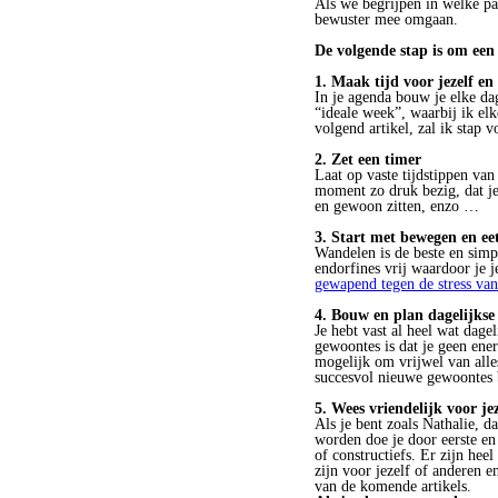
Als we begrijpen in welke pa
bewuster mee omgaan.
De volgende stap is om een
1. Maak tijd voor jezelf en
In je agenda bouw je elke dag
“ideale week”, waarbij ik elk
volgend artikel, zal ik stap 
2. Zet een timer
Laat op vaste tijdstippen van
moment zo druk bezig, dat je 
en gewoon zitten, enzo …
3. Start met bewegen en ee
Wandelen is de beste en simp
endorfines vrij waardoor je j
gewapend tegen de stress van
4. Bouw en plan dagelijkse
Je hebt vast al heel wat dage
gewoontes is dat je geen ener
mogelijk om vrijwel van alles
succesvol nieuwe gewoontes b
5. Wees vriendelijk voor jez
Als je bent zoals Nathalie, d
worden doe je door eerste en 
of constructiefs. Er zijn hee
zijn voor jezelf of anderen en
van de komende artikels.