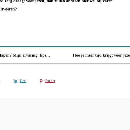
d zorg draagt voor jezelf, dan zullen anderen hier wel bij varen.
uitvoeren?
Beter eten, bewegen en slapen? Mijn ervaring, tips en tools
n
Deel
Pin het