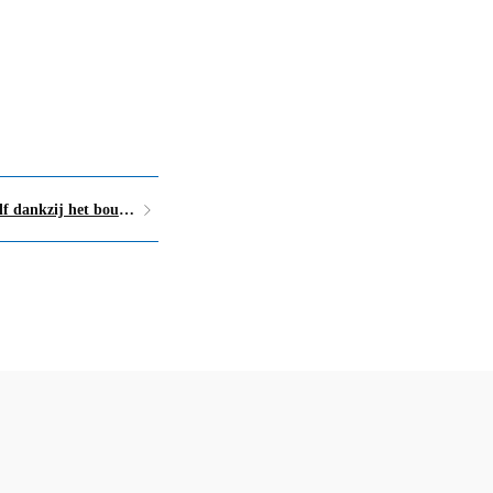
Hoe je meer tijd krijgt voor jezelf dankzij het bouwen van je ideale week