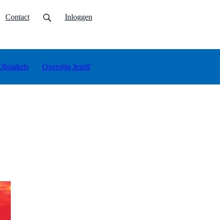
urrent)
Contact
Inloggen
Obstakels
Overstijg Jezelf