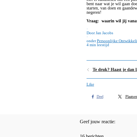
bent naar wat je wil gaan doe
starten, van doen en gaandew
negeren!
Vraag: waarin wil jij vana
·
Door Jan Jacobs
·
onder
Persoonlijke Ontwikkel
4 min leestijd
Te druk? Haast je dan 
Like
Deel
Plaatse
Geef jouw reactie:
16 berichten