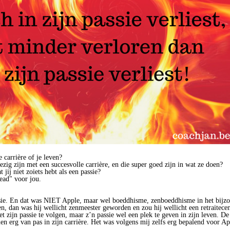
 carrière of je leven?
ezig zijn met een succesvolle carrière, en die super goed zijn in wat ze doen?
 jij niet zoiets hebt als een passie?
 read" voor jou.
ssie. En dat was NIET Apple, maar wel boeddhisme, zenboeddhisme in het bijzo
en, dan was hij wellicht zenmeester geworden en zou hij wellicht een retraitece
 zijn passie te volgen, maar z’n passie wel een plek te geven in zijn leven. De k
 erg van pas in zijn carrière. Het was volgens mij zelfs erg bepalend voor Ap