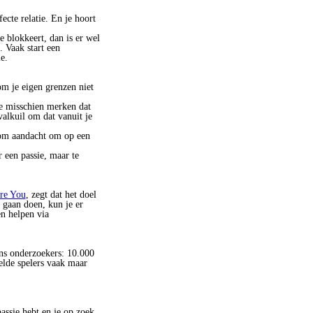
ecte relatie. En je hoort
e blokkeert, dan is er wel
. Vaak start een
e.
m je eigen grenzen niet
je misschien merken dat
valkuil om dat vanuit je
t om aandacht om op een
r een passie, maar te
re You
, zegt dat het doel
l gaan doen, kun je er
en helpen via
ens onderzoekers: 10.000
elde spelers vaak maar
assie hebt en je op zoek