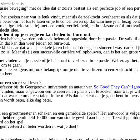
slecht idee is
assie beweging” met de idee dat er zoiets bestaat als een perfecte job of een perf
e.
t het zoeken naar wat je leuk vindt, maar als de zoektocht overheerst en als dat j
 beter om het los te laten en je te concentreren op dat waarmee je al bezig bent
prachtige liefdesrelatie) met een vonk, verliefdheid, enthousiasme en/of motivati
lecht idee.
n leunt op je energie en kan leiden tot burn-out.
den hebben, worden ook vaak helemaal opgeslokt door hun passie. De valkuil o
En dat kan dan weer leiden tot burn-out.
e kijkt naar dat waar je enkele jaren helemaal door gepassioneerd was, dan zul 
zo is. Maar als jij een succesvolle carrière wil opbouwen, dan is het een grote 
het vinden van je passie of je helemaal te verliezen in je passie. Wel vraagt he
 om te gaan.
an is het volgens mij ook belangrijk om je niet te verliezen in een zoektocht naa
in bent.
or een succesvol leven?
rofessor bij de Georgetown universiteit en auteur van
So Good They Can’t Igno
e vinden, maar er gewoon een te creëren. In plaats van te zoeken naar wat je wi
 dat waar je nu al een talent in hebt. Als dat betekent dat je goed bent in mens
n wordt beter, elke dag beter.
n een grootmeester in schaken en een gemiddelde speler? Het antwoord is volg
n hebben gemiddeld 10.000 uur van studie gewijd aan het spel. Terwijl gemidd
d op het spel.
 geïnvesteerd in beter worden in wat je doet?
sie te hebben en te beleven. Maar het kan verdomd frustrerend zijn als je geen p