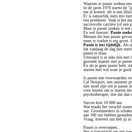
Waarom je passie zoeken een 
In de jaren 1970 startte de “p
me al komen: dit is een illusi
Er is natuurlijk niets mis me
een probleem. Vaak is het dan
succesvolle carrière (of een 
Maar je passie zoeken is een s
En wel hierom:
Passie zoeke
Mensen die hun passie gevon
meer te voelen is erg groot. 
Passie is iets tijdelijk.
Als j
dat vandaag de dag niet meer 
passie te doen.
Uiteraard is er niks mis met 
gezonde manier met je passie
En als je geen passie hebt, d
starten met wat waar je goed 
Is passie een voorwaarden vo
Cal Newport, een assistent p
niet moet zijn om je passie t
voor kiezen om te starten met
psychotherapie, doe dat dan e
Succes kost 10.000 uur
Wat maakt het verschil tusse
uur. Grootmeesters in schake
aan 100 uur hebben gestudeer
Vraag: hoeveel uur heb jij al
Passie is overroepen...
Het is fantastisch om een pas