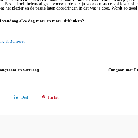
n. Passie hoeft helemaal geen voorwaarde te zijn voor een succesvol leven of j
eg het plezier en de passie laten doordringen in dat wat je doet. Wordt zo goed
f vandaag elke dag meer en meer uitblinken?
ing
&
Burn-out
langzaam en vertraag
Omgaan met Fru
n
Deel
Pin het