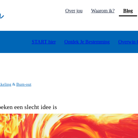
(c
Over jou
Waarom ik?
Blog
START hier
Ontdek Je Bestemming
Overwin 
kkeling
&
Burn-out
eken een slecht idee is