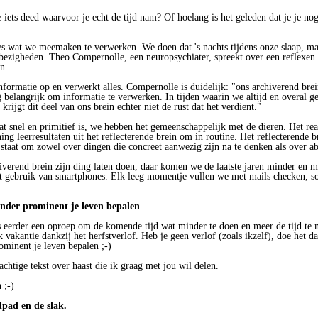
e iets deed waarvoor je echt de tijd nam? Of hoelang is het geleden dat je je no
es wat we meemaken te verwerken. We doen dat 's nachts tijdens onze slaap, m
bezigheden. Theo Compernolle, een neuropsychiater, spreekt over een reflexen b
n.
nformatie op en verwerkt alles. Compernolle is duidelijk: "ons archiverend bre
rg belangrijk om informatie te verwerken. In tijden waarin we altijd en overal g
rijgt dit deel van ons brein echter niet de rust dat het verdient."
dat snel en primitief is, we hebben het gemeenschappelijk met de dieren. Het rea
ing leerresultaten uit het reflecterende brein om in routine. Het reflecterende b
 staat om zowel over dingen die concreet aanwezig zijn na te denken als over abs
verend brein zijn ding laten doen, daar komen we de laatste jaren minder en m
t gebruik van smartphones. Elk leeg momentje vullen we met mails checken, so
nder prominent je leven bepalen
s eerder een oproep om de komende tijd wat minder te doen en meer de tijd te
kantie dankzij het herfstverlof. Heb je geen verlof (zoals ikzelf), doe het dan
minent je leven bepalen ;-)
chtige tekst over haast die ik graag met jou wil delen.
 ;-)
dpad en de slak.