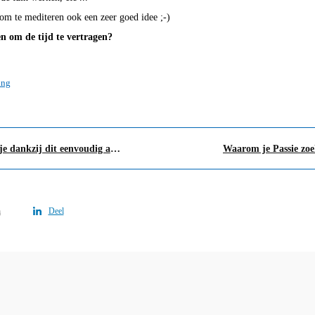
 om te mediteren ook een zeer goed idee ;-)
n om de tijd te vertragen?
ing
Herfstmoeheid overwin je dankzij dit eenvoudig advies
Waarom je Passie zoek
n
Deel