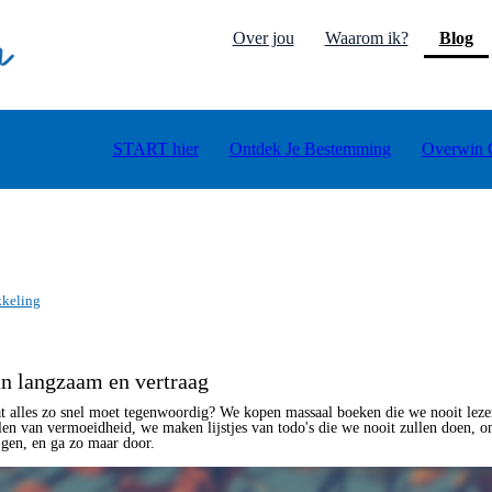
(c
Over jou
Waarom ik?
Blog
START hier
Ontdek Je Bestemming
Overwin 
kkeling
an langzaam en vertraag
dat alles zo snel moet tegenwoordig? We kopen massaal boeken die we nooit lez
llen van vermoeidheid, we maken lijstjes van todo's die we nooit zullen doen, o
jgen, en ga zo maar door.