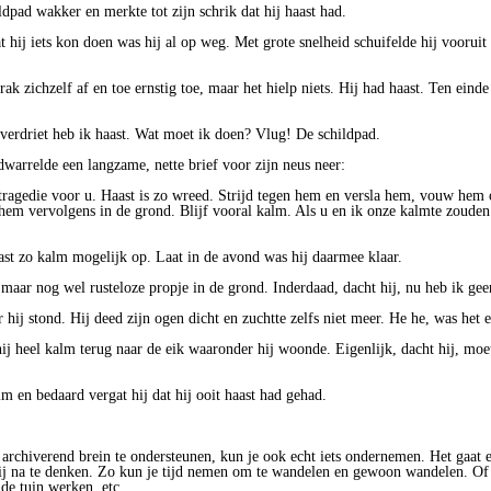
dpad wakker en merkte tot zijn schrik dat hij haast had.
t hij iets kon doen was hij al op weg. Met grote snelheid schuifelde hij voorui
ak zichzelf af en toe ernstig toe, maar het hielp niets. Hij had haast. Ten einde 
 verdriet heb ik haast. Wat moet ik doen? Vlug! De schildpad.
warrelde een langzame, nette brief voor zijn neus neer:
tragedie voor u. Haast is zo wreed. Strijd tegen hem en versla hem, vouw hem o
hem vervolgens in de grond. Blijf vooral kalm. Als u en ik onze kalmte zouden
st zo kalm mogelijk op. Laat in de avond was hij daarmee klaar.
 maar nog wel rusteloze propje in de grond. Inderdaad, dacht hij, nu heb ik gee
r hij stond. Hij deed zijn ogen dicht en zuchtte zelfs niet meer. He he, was het e
ij heel kalm terug naar de eik waaronder hij woonde. Eigenlijk, dacht hij, moe
m en bedaard vergat hij dat hij ooit haast had gehad.
 archiverend brein te ondersteunen, kun je ook echt iets ondernemen. Het gaat e
 bij na te denken. Zo kun je tijd nemen om te wandelen en gewoon wandelen. Of
de tuin werken, etc ...