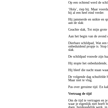
Op een ochtend werd de schil
‘Hola’, riep hij. Maar voorda
hij al een heel eind verder.
Hij jammerde en snikte en spr
aan de slak:
Geachte slak, Tot mijn grote
Aan het begin van de avond d
Dierbare schildpad, Wat een 
onbeduidend propje is. Stop 
slak.
De schildpad vouwde zijn haa
Hij stopte het onbeduidende,
Hij bleef die nacht staan waa
De volgende dag schuifelde h
Maar niet te vlug.
Pas over geruime tijd. En kal
Vertraag de tijd
Om de tijd te vertragen en je
waar je eigenlijk niet hoeft
doen, huishoudelijk werk, in 