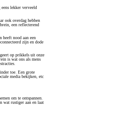
g eens lekker verveeld
aar ook overdag hebben
rein, een reflecterend
in heeft nood aan een
econnecteerd zijn en dode
geert op prikkels uit onze
rein is wat ons als mens
tracties.
inder toe. Een grote
ciale media bekijken, etc
 nemen om te ontspannen.
 wat rustiger aan en laat