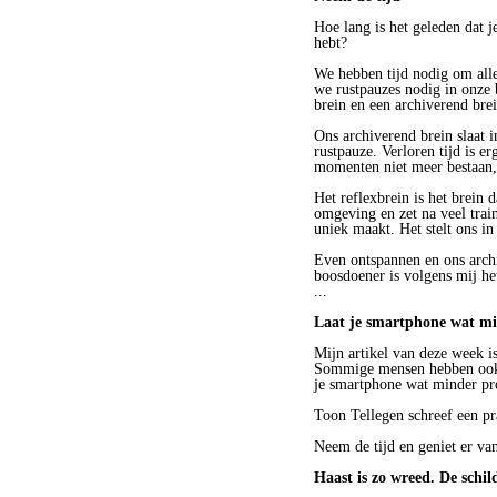
Hoe lang is het geleden dat j
hebt?
We hebben tijd nodig om all
we rustpauzes nodig in onze 
brein en een archiverend brei
Ons archiverend brein slaat i
rustpauze. Verloren tijd is e
momenten niet meer bestaan, k
Het reflexbrein is het brein 
omgeving en zet na veel train
uniek maakt. Het stelt ons in
Even ontspannen en ons archi
boosdoener is volgens mij he
...
Laat je smartphone wat mi
Mijn artikel van deze week i
Sommige mensen hebben ook va
je smartphone wat minder pro
Toon Tellegen schreef een pra
Neem de tijd en geniet er van
Haast is zo wreed. De schil