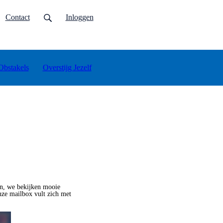
urrent)
Contact
Inloggen
Obstakels
Overstijg Jezelf
en, we bekijken mooie
nze mailbox vult zich met