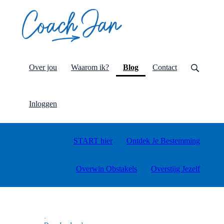
(current)
Over jou
Waarom ik?
Blog
Contact
Inloggen
START hier
Ontdek Je Bestemming
Overwin Obstakels
Overstijg Jezelf
·