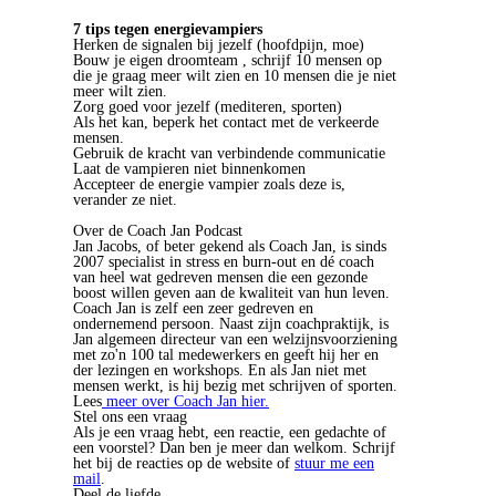
7 tips tegen energievampiers
Herken de signalen bij jezelf (hoofdpijn, moe)
Bouw je eigen droomteam , schrijf 10 mensen op
die je graag meer wilt zien en 10 mensen die je niet
meer wilt zien.
Zorg goed voor jezelf (mediteren, sporten)
Als het kan, beperk het contact met de verkeerde
mensen.
Gebruik de kracht van verbindende communicatie
Laat de vampieren niet binnenkomen
Accepteer de energie vampier zoals deze is,
verander ze niet.
Over de Coach Jan Podcast
Jan Jacobs, of beter gekend als Coach Jan, is sinds
2007 specialist in stress en burn-out en dé coach
van heel wat gedreven mensen die een gezonde
boost willen geven aan de kwaliteit van hun leven.
Coach Jan is zelf een zeer gedreven en
ondernemend persoon. Naast zijn coachpraktijk, is
Jan algemeen directeur van een welzijnsvoorziening
met zo'n 100 tal medewerkers en geeft hij her en
der lezingen en workshops. En als Jan niet met
mensen werkt, is hij bezig met schrijven of sporten.
Lees
meer over Coach Jan hier.
Stel ons een vraag
Als je een vraag hebt, een reactie, een gedachte of
een voorstel? Dan ben je meer dan welkom. Schrijf
het bij de reacties op de website of
stuur me een
mail
.
Deel de liefde