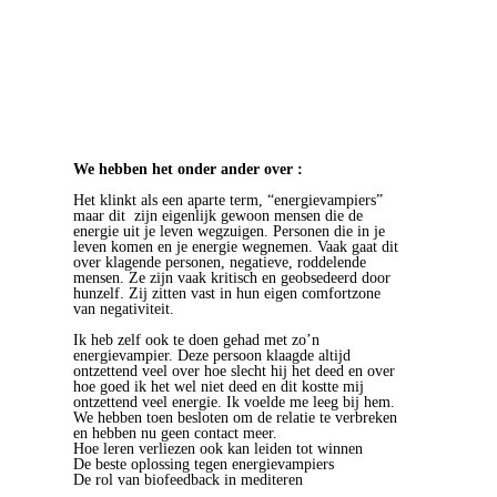
We hebben het onder ander over :
Het klinkt als een aparte term, “energievampiers”
maar dit zijn eigenlijk gewoon mensen die de
energie uit je leven wegzuigen. Personen die in je
leven komen en je energie wegnemen. Vaak gaat dit
over klagende personen, negatieve, roddelende
mensen. Ze zijn vaak kritisch en geobsedeerd door
hunzelf. Zij zitten vast in hun eigen comfortzone
van negativiteit.
Ik heb zelf ook te doen gehad met zo’n
energievampier. Deze persoon klaagde altijd
ontzettend veel over hoe slecht hij het deed en over
hoe goed ik het wel niet deed en dit kostte mij
ontzettend veel energie. Ik voelde me leeg bij hem.
We hebben toen besloten om de relatie te verbreken
en hebben nu geen contact meer.
Hoe leren verliezen ook kan leiden tot winnen
De beste oplossing tegen energievampiers
De rol van biofeedback in mediteren