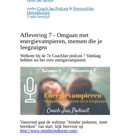
Door Jan Jacobs
·
onder
Coach Jan Podcast
&
Persoonlijke
Ontwikkeling
3 min leestijd
Aflevering 7 - Omgaan met
energievampieren, mensen die je
leegzuigen
Welkom bij de 7e CoachJan podcast ! Vandaag
hebben we het over energievampieren.
Vanavond gaat de webinar “minder piekeren, meer
bereiken” van start, kijk hiervoor op
http://www.minderpiekeren.com/
.