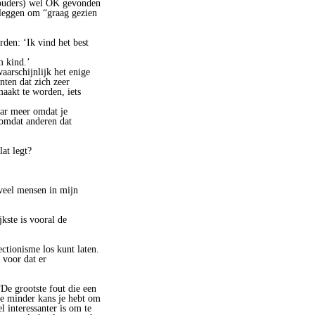
 ouders) wel OK gevonden
t leggen om “graag gezien
den: ‘Ik vind het best
m kind.’
aarschijnlijk het enige
ten dat zich zeer
maakt te worden, iets
aar meer omdat je
 omdat anderen dat
at legt?
 veel mensen in mijn
kste is vooral de
ectionisme los kunt laten.
 voor dat er
De grootste fout die een
oe minder kans je hebt om
l interessanter is om te