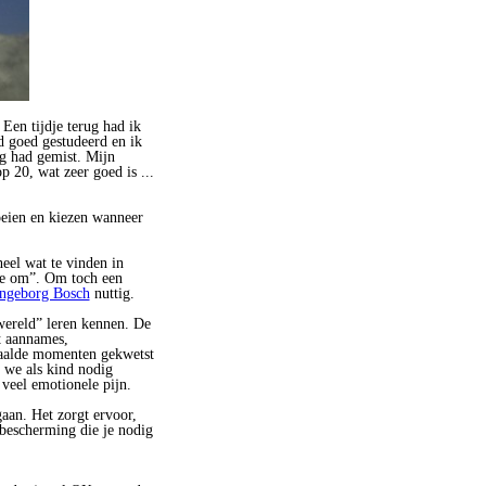
 Een tijdje terug had ik
 goed gestudeerd en ik
ag had gemist. Mijn
p 20, wat zeer goed is ...
oeien en kiezen wanneer
heel wat te vinden in
ee om”. Om toch een
Ingeborg Bosch
nuttig.
wereld” leren kennen. De
t aannames,
paalde momenten gekwetst
 we als kind nodig
 veel emotionele pijn.
aan. Het zorgt ervoor,
 bescherming die je nodig