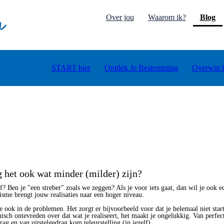
(c
Over jou
Waarom ik?
Blog
START hier
Ontdek Je Bestemming
Overwin 
 het ook wat minder (milder) zijn?
f? Ben je "een streber" zoals we zeggen? Als je voor iets gaat, dan wil je ook ec
onisme brengt jouw realisaties naar een hoger niveau.
 ook in de problemen. Het zorgt er bijvoorbeeld voor dat je helemaal niet star
nisch ontevreden over dat wat je realiseert, het maakt je ongelukkig. Van perfe
rag en van uitstelgedrag kom teleurstelling (in jezelf).