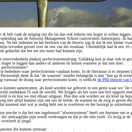
en ik heb vaak de neiging om die lat dan ook telkens iets hoger te willen leggen.
opleiding aan de Antwerp Management School (universiteit Antwerpen). Ik had
n. Na het indienen en het herlezen van de theorie zag ik dat ik een kleine vra
mijn tevreden gevoel over de rest van het resultaat. Uiteindelijk had ik een 16 o
 de gedachte dat het net iets meer had kunnen zijn.
e ontevredenheid dankzij perfectionismedrang. Gelukkig kun je daar ook in gr
at hoger te leggen dan anders of anderen én kiezen wanneer je dat niet doet.
 perfectionisme?
 te bedenken waar perfectionisme vandaan komt. In de literatuur is er intussen 
Persoonlijk denk ik dat “de waarom” minder belangrijk is dan “hoe ga ik erm
g vanwaar de drang naar perfectionisme komt, is wellicht
de PRI-theorie van 
 zo kunnen samenvatten: als kind worden we geboren in een gezin waar we “de 
reld ontdekken IS ook de wereld. We krijgen als het ware een bril opgezet me
ereld is en hoe we met elkaar omgaan. Hoe dan ook worden we als kind op be
eg niet altijd kunnen zijn om ons de liefde, de warmte en de zorg te geven die
dat moment niet wat je nodig hebt om te overleven en het bezorgt je ontzettend
nze psyche is dat het een ingebouwd “afweersysteem” heeft om hiermee om te g
 die ondraaglijke pijn wordt verdrongen en dat je die niet voelt. Zo krijg je de
 overleeft je jeugd.
hanisme die kunnen ontstaan: