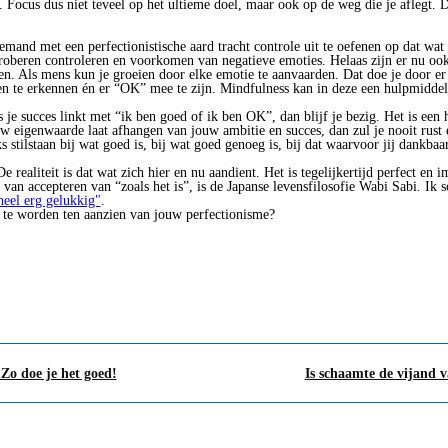
 Focus dus niet teveel op het ultieme doel, maar ook op de weg die je aflegt. 
emand met een perfectionistische aard tracht controle uit te oefenen op dat wat h
roberen controleren en voorkomen van negatieve emoties. Helaas zijn er nu oo
ven. Als mens kun je groeien door elke emotie te aanvaarden. Dat doe je door e
 en te erkennen én er “OK” mee te zijn. Mindfulness kan in deze een hulpmiddel 
 je succes linkt met “ik ben goed of ik ben OK”, dan blijf je bezig. Het is een 
ouw eigenwaarde laat afhangen van jouw ambitie en succes, dan zul je nooit rust
s stilstaan bij wat goed is, bij wat goed genoeg is, bij dat waarvoor jij dankbaa
e realiteit is dat wat zich hier en nu aandient. Het is tegelijkertijd perfect en 
van accepteren van “zoals het is”, is de Japanse levensfilosofie Wabi Sabi. Ik 
 heel erg gelukkig"
.
 te worden ten aanzien van jouw perfectionisme?
Zo doe je het goed!
Is schaamte de vijand v