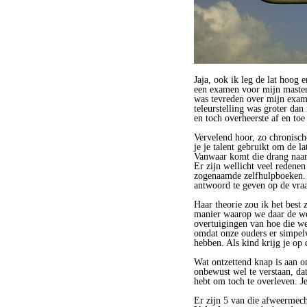
Jaja, ook ik leg de lat hoog 
een examen voor mijn master
was tevreden over mijn exame
teleurstelling was groter dan 
en toch overheerste af en toe
Vervelend hoor, zo chronisch
je je talent gebruikt om de l
Vanwaar komt die drang naar
Er zijn wellicht veel redenen
zogenaamde zelfhulpboeken. 
antwoord te geven op de vraa
Haar theorie zou ik het best
manier waarop we daar de we
overtuigingen van hoe die w
omdat onze ouders er simpelw
hebben. Als kind krijg je op 
Wat ontzettend knap is aan o
onbewust wel te verstaan, dat
hebt om toch te overleven. Je
Er zijn 5 van die afweermec