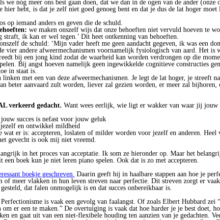
s we nóg meer ons best gaan doen, dat we dan in de ogen van de ander (onze
 hier hebt, is dat je zelf niet goed genoeg bent en dat je dus de lat hoger moe
 op iemand anders en geven die de schuld.
ehoeften:
we maken onszelf wijs dat onze behoeften niet vervuld hoeven te wor
straft, ik kan er wel tegen.’ Dit heet ontkenning van behoeften.
nszelf de schuld: ‘Mijn vader heeft me geen aandacht gegeven, ik was een do
t de vier andere afweermechanismen voornamelijk fysiologisch van aard. Het is w
reedt bij een jong kind zodat de waarheid kan worden verdrongen op die momen
spelen. Bij angst hoeven namelijk geen ingewikkelde cognitieve constructies ge
e in staat is.
 linken met een van deze afweermechanismen. Je legt de lat hoger, je streeft n
dan beter aanvaard zult worden, liever zal gezien worden, er meer zal bijhoren,
L verkeerd gedacht.
Want wees eerlijk, wie ligt er wakker van waar jij jouw l
jouw succes is nefast voor jouw geluk
 jezelf en ontwikkel mildheid
te wat er is: accepteren, loslaten of milder worden voor jezelf en anderen. Heel
het gevecht is ook mij niet vreemd.
langrijk in het proces van acceptatie. Ik som ze hieronder op. Maar het belangrij
t een boek kun je niet leren piano spelen. Ook dat is zo met accepteren.
eressant boekje geschreven.
Daarin geeft hij in haalbare stappen aan hoe je perf
n of meer vlakken in hun leven streven naar perfectie. Dit streven zorgt er vaak
gesteld, dat falen onmogelijk is en dat succes onbereikbaar is.
Perfectionisme is vaak een gevolg van faalangst. Of zoals Elbert Hubbard zei “
 om er een te maken.” De overtuiging is vaak dat hoe harder je je best doet, h
nken en gaat uit van een niet-flexibele houding ten aanzien van je gedachten. Vee