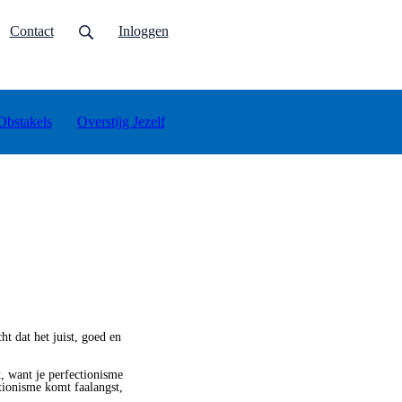
urrent)
Contact
Inloggen
Obstakels
Overstijg Jezelf
ht dat het juist, goed en
t, want je perfectionisme
ctionisme komt faalangst,