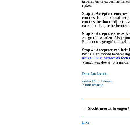
groeien en te experimenteren.
rijker.
Stap 2: Accepteer emoties
I
emoties. En dan vooral het p
emoties, het hoort bij het le
naar te kijken, te herkennen
Stap 3: Accepteer succes
Als
zal gestild worden. Als je j
Een mooi tegengif is dagelijk
Stap 4: Accepteer realiteit
D
het is. Een mooie beoefening 
artikel "Niet perfect en toch
Vraag: wat doe jij om milder
·
Door Jan Jacobs
·
onder
Mindfulness
7 min leestijd
Slecht nieuws brengen? 
Like