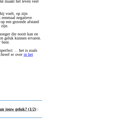
Dat maakt het leven veel
ij voelt, op zijn
k eenmaal negatieve
r op een gezonde afstand
zijn.
honger die nooit kan en
 en geluk kunnen ervaren.
r bent.
imperfect … het is zoals
schreef er over
in het
an jouw geluk? (1/2)