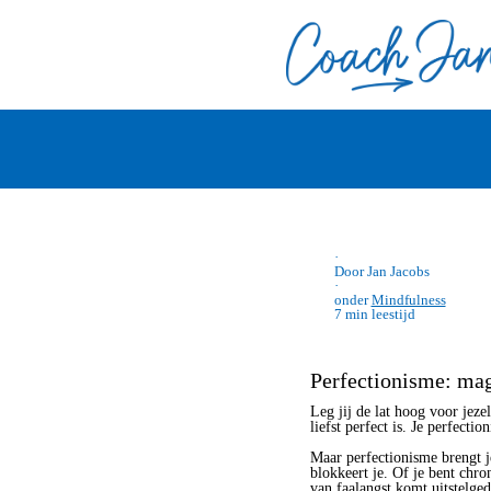
·
Door Jan Jacobs
·
onder
Mindfulness
7 min leestijd
Perfectionisme: mag
Leg jij de lat hoog voor jezel
liefst perfect is. Je perfecti
Maar perfectionisme brengt je
blokkeert je. Of je bent chro
van faalangst komt uitstelged