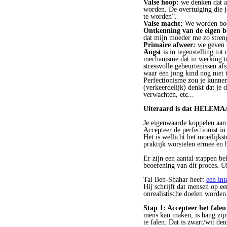
Valse hoop:
we denken dat al
worden. De overtuiging die je
te worden”.
Valse macht:
We worden boos
Ontkenning van de eigen b
dat mijn moeder me zo streng 
Primaire afweer:
we geven o
Angst
is in tegenstelling to
mechanisme dat in werking t
stressvolle gebeurtenissen af
waar een jong kind nog niet to
Perfectionisme zou je kunnen
(verkeerdelijk) denkt dat je 
verwachten, etc...
Uiteraard is dat HELEMAA
Je eigenwaarde koppelen aan 
Accepteer de perfectionist in
Het is wellicht het moeilijks
praktijk worstelen ermee en 
Er zijn een aantal stappen be
beoefening van dit proces. Ui
Tal Ben-Shahar heeft
een int
Hij schrijft dat mensen op ee
onrealistische doelen worden 
Stap 1: Accepteer het falen
mens kan maken, is bang zijn
te falen. Dat is zwart/wit de