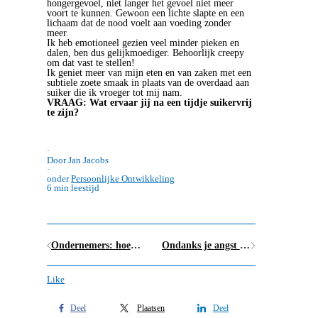
hongergevoel, niet langer het gevoel niet meer
voort te kunnen. Gewoon een lichte slapte en een
lichaam dat de nood voelt aan voeding zonder
meer.
Ik heb emotioneel gezien veel minder pieken en
dalen, ben dus gelijkmoediger. Behoorlijk creepy
om dat vast te stellen!
Ik geniet meer van mijn eten en van zaken met een
subtiele zoete smaak in plaats van de overdaad aan
suiker die ik vroeger tot mij nam.
VRAAG: Wat ervaar jij na een tijdje suikervrij
te zijn?
·
Door Jan Jacobs
·
onder
Persoonlijke Ontwikkeling
6 min leestijd
Ondernemers: hoe geraak je van je twijfel af? (ook voor niet-ondernemers)
Ondanks je angst tóch doen wat je graag wil: zo kan het!
Like
Deel
Plaatsen
Deel