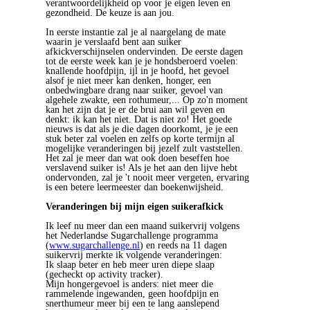
verantwoordelijkheid op voor je eigen leven en
gezondheid. De keuze is aan jou.
In eerste instantie zal je al naargelang de mate
waarin je verslaafd bent aan suiker
afkickverschijnselen ondervinden. De eerste dagen
tot de eerste week kan je je hondsberoerd voelen:
knallende hoofdpijn, ijl in je hoofd, het gevoel
alsof je niet meer kan denken, honger, een
onbedwingbare drang naar suiker, gevoel van
algehele zwakte, een rothumeur,... Op zo'n moment
kan het zijn dat je er de brui aan wil geven en
denkt: ik kan het niet. Dat is niet zo! Het goede
nieuws is dat als je die dagen doorkomt, je je een
stuk beter zal voelen en zelfs op korte termijn al
mogelijke veranderingen bij jezelf zult vaststellen.
Het zal je meer dan wat ook doen beseffen hoe
verslavend suiker is! Als je het aan den lijve hebt
ondervonden, zal je 't nooit meer vergeten, ervaring
is een betere leermeester dan boekenwijsheid.
Veranderingen bij mijn eigen suikerafkick
Ik leef nu meer dan een maand suikervrij volgens
het Nederlandse Sugarchallenge programma
(
www.sugarchallenge.nl
) en reeds na 11 dagen
suikervrij merkte ik volgende veranderingen:
Ik slaap beter en heb meer uren diepe slaap
(gecheckt op activity tracker).
Mijn hongergevoel is anders: niet meer die
rammelende ingewanden, geen hoofdpijn en
snerthumeur meer bij een te lang aanslepend