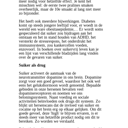
meer nodig voor hetzelfde effect. Je kent het
misschien wel: de eerste twee pralines smaken
overheerlijk, maar de 10e smaakt al lang niet meer
zo bijzonder.
Het heeft ook meerdere bijwerkingen. Diabetes
komt op steeds jongere leeftijd voor, er woedt in de
wereld een ware obesitasepidemie,... Er wordt soms
gespeculeerd dat suiker zou bijdragen aan het
ontstaan en het in stand houden van ADHD, het
versterkt de stressrespons, het onderdrukt het
immuunsysteem, zou kankercellen voeden,
enzovoort. In boeken over suikervrij leven kan je
een lijst van verschillende bladzijden lang vinden
over de gevaren van suiker.
Suiker als drug
Suiker activeert de aanmaak van de
neurotransmitter dopamine in ons brein. Dopamine
zorgt voor een goed gevoel, waardoor het ook wel
eens het gelukshormoon wordt genoemd. Bepaalde
gebieden in onze hersenen bevatten veel
dopaminereceptoren en noemen we ons
beloningssysteem. Naast voeding en sociale
activiteiten beïnvloeden ook drugs dit systeem. Zo
blijkt uit hersenscans dat de invloed van suiker en
cocaïne op het brein erg op elkaar gelijken. Om dit
goede gevoel, deze 'high' te blijven ervaren, is er
steeds meer van hetzelfde product nodig om dit te
bereiken. Zo worden we verslaafd.