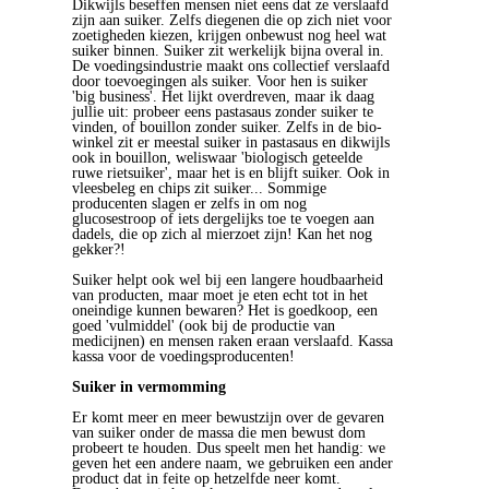
Dikwijls beseffen mensen niet eens dat ze verslaafd
zijn aan suiker. Zelfs diegenen die op zich niet voor
zoetigheden kiezen, krijgen onbewust nog heel wat
suiker binnen. Suiker zit werkelijk bijna overal in.
De voedingsindustrie maakt ons collectief verslaafd
door toevoegingen als suiker. Voor hen is suiker
'big business'. Het lijkt overdreven, maar ik daag
jullie uit: probeer eens pastasaus zonder suiker te
vinden, of bouillon zonder suiker. Zelfs in de bio-
winkel zit er meestal suiker in pastasaus en dikwijls
ook in bouillon, weliswaar 'biologisch geteelde
ruwe rietsuiker', maar het is en blijft suiker. Ook in
vleesbeleg en chips zit suiker... Sommige
producenten slagen er zelfs in om nog
glucosestroop of iets dergelijks toe te voegen aan
dadels, die op zich al mierzoet zijn! Kan het nog
gekker?!
Suiker helpt ook wel bij een langere houdbaarheid
van producten, maar moet je eten echt tot in het
oneindige kunnen bewaren? Het is goedkoop, een
goed 'vulmiddel' (ook bij de productie van
medicijnen) en mensen raken eraan verslaafd. Kassa
kassa voor de voedingsproducenten!
Suiker in vermomming
Er komt meer en meer bewustzijn over de gevaren
van suiker onder de massa die men bewust dom
probeert te houden. Dus speelt men het handig: we
geven het een andere naam, we gebruiken een ander
product dat in feite op hetzelfde neer komt.