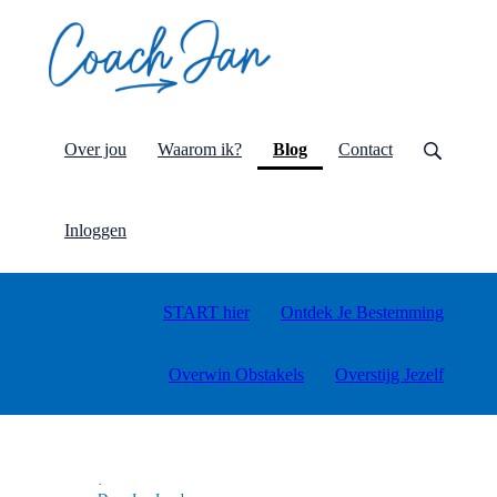
(current)
Over jou
Waarom ik?
Blog
Contact
Inloggen
START hier
Ontdek Je Bestemming
Overwin Obstakels
Overstijg Jezelf
·