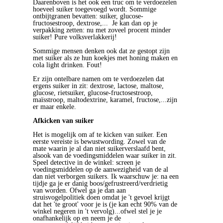
Daarenboven is het ook een truc om te verdoezelen
hoeveel suiker toegevoegd wordt. Sommige
ontbijtgranen bevatten: suiker, glucose-
fructosestroop, dextrose,... Je kan dan op je
verpakking zetten: nu met zoveel procent minder
suiker! Pure volksverlakkerij!
Sommige mensen denken ook dat ze gestopt zijn
met suiker als ze hun koekjes met honing maken en
cola light drinken. Fout!
Er zijn ontelbare namen om te verdoezelen dat
ergens suiker in zit: dextrose, lactose, maltose,
glucose, rietsuiker, glucose-fructosestroop,
maïsstroop, maltodextrine, karamel, fructose,...zijn
er maar enkele.
Afkicken van suiker
Het is mogelijk om af te kicken van suiker. Een
eerste vereiste is bewustwording. Zowel van de
mate waarin je al dan niet suikerverslaafd bent,
alsook van de voedingsmiddelen waar suiker in zit.
Speel detective in de winkel: screen je
voedingsmiddelen op de aanwezigheid van de al
dan niet verborgen suikers. Ik waarschuw je: na een
tijdje ga je er danig boos/gefrustreerd/verdrietig
van worden. Ofwel ga je dan aan
struisvogelpolitiek doen omdat je 't gevoel krijgt
dat het 'te groot' voor je is (je kan echt 90% van de
winkel negeren in 't vervolg)...ofwel stel je je
onafhankelijk op en neem je de