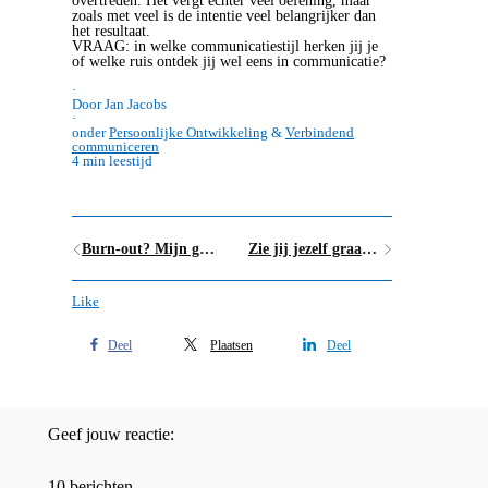
overtreden. Het vergt echter veel oefening, maar
zoals met veel is de intentie veel belangrijker dan
het resultaat.
VRAAG: in welke communicatiestijl herken jij je
of welke ruis ontdek jij wel eens in communicatie?
·
Door Jan Jacobs
·
onder
Persoonlijke Ontwikkeling
&
Verbindend
communiceren
4 min leestijd
Burn-out? Mijn getuigenis op het VTM-nieuws
Zie jij jezelf graag? 7 tips naar (nog) meer eigenliefde
Like
Deel
Plaatsen
Deel
Geef jouw reactie:
10 berichten