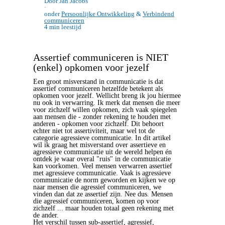
Door Jan Jacobs
·
onder
Persoonlijke Ontwikkeling
&
Verbindend
communiceren
4 min leestijd
Assertief communiceren is NIET
(enkel) opkomen voor jezelf
Een groot misverstand in communicatie is dat
assertief communiceren hetzelfde betekent als
opkomen voor jezelf. Wellicht breng ik jou hiermee
nu ook in verwarring. Ik merk dat mensen die meer
voor zichzelf willen opkomen, zich vaak spiegelen
aan mensen die - zonder rekening te houden met
anderen - opkomen voor zichzelf. Dit behoort
echter niet tot assertiviteit, maar wel tot de
categorie agressieve communicatie. In dit artikel
wil ik graag het misverstand over assertieve en
agressieve communicatie uit de wereld helpen én
ontdek je waar overal "ruis" in de communicatie
kan voorkomen. Veel mensen verwarren assertief
met agressieve communicatie. Vaak is agressieve
communicatie de norm geworden en kijken we op
naar mensen die agressief communiceren, we
vinden dan dat ze assertief zijn. Nee dus. Mensen
die agressief communiceren, komen op voor
zichzelf ... maar houden totaal geen rekening met
de ander.
Het verschil tussen sub-assertief, agressief,