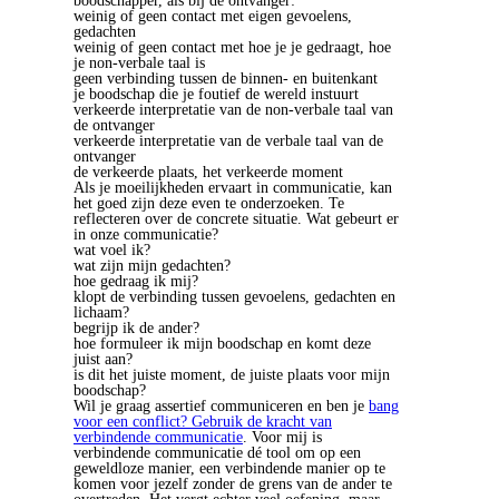
boodschapper, als bij de ontvanger:
weinig of geen contact met eigen gevoelens,
gedachten
weinig of geen contact met hoe je je gedraagt, hoe
je non-verbale taal is
geen verbinding tussen de binnen- en buitenkant
je boodschap die je foutief de wereld instuurt
verkeerde interpretatie van de non-verbale taal van
de ontvanger
verkeerde interpretatie van de verbale taal van de
ontvanger
de verkeerde plaats, het verkeerde moment
Als je moeilijkheden ervaart in communicatie, kan
het goed zijn deze even te onderzoeken. Te
reflecteren over de concrete situatie. Wat gebeurt er
in onze communicatie?
wat voel ik?
wat zijn mijn gedachten?
hoe gedraag ik mij?
klopt de verbinding tussen gevoelens, gedachten en
lichaam?
begrijp ik de ander?
hoe formuleer ik mijn boodschap en komt deze
juist aan?
is dit het juiste moment, de juiste plaats voor mijn
boodschap?
Wil je graag assertief communiceren en ben je
bang
voor een conflict? Gebruik de kracht van
verbindende communicatie
. Voor mij is
verbindende communicatie dé tool om op een
geweldloze manier, een verbindende manier op te
komen voor jezelf zonder de grens van de ander te