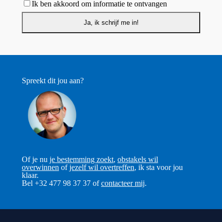
Ik ben akkoord om informatie te ontvangen
Spreekt dit jou aan?
Of je nu
je bestemming zoekt
,
obstakels wil
overwinnen
of
jezelf wil overtreffen
, ik sta voor jou
klaar.
Bel +32 477 98 37 37 of
contacteer mij
.