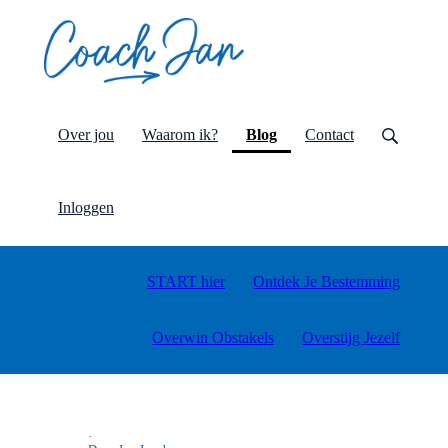
(current)
Over jou
Waarom ik?
Blog
Contact
Inloggen
START hier
Ontdek Je Bestemming
Overwin Obstakels
Overstijg Jezelf
·