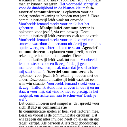
wachten en iemand steekt voor. Dan zou je op deze
manier kunnen reageren.
Het voorbeeld schrijf ik
voor de duidelijkheid in de blauwe kleur:
Sub-
assertief communiceren:
is opkomen voor de
ander, zonder rekening te houden met jezelf. Deze
communicatiestijl leidt vaak tot onvrede.
Voorbeeld: iemand steekt voor en ik laat het
gebeuren... .
Manipulatief communiceren:
is
opkomen voor jezelf, via een omweg. Deze
communicatiestijl leidt eveneens vaak tot onvrede.
Voorbeeld: iemand steekt voor en ik vertel een
smoesje waardoor die persoon uit de rij gaat en dus
opnieuw ergens achterin komt te staan.
Agressief
communiceren:
is opkomen voor jezelf, zonder
rekening te houden met de ander. Deze
communicatiestijl leidt vaak tot ruzie.
Voorbeeld:
iemand steekt voor en ik zeg: "heb jij geen
manieren misschien, maak maar dat je snel achter
mij staat of ... ".
Assertief communiceren:
is
opkomen voor jezelf EN rekening houden met de
ander. Deze communicatiestijl leidt vaak tot een
win-win situatie.
Voorbeeld: iemand steekt voor en
ik zeg: "hallo, ik stond hier al even in de rij en nu
staat u voor mij, dat vind ik niet zo prettig. Is het
mogelijk om achteraan aan te schuiven? Dank je
wel".
Dat communiceren niet simpel is, dat spreekt voor
zich:
RUIS in communicatie
In communicatie spelen er heel veel factoren mee.
Eerst en vooral is de communicatie circulair. Dat
wil zeggen dat alles invloed heeft op elkaar en dat
tegelijkertijd. Als persoon A iets zegt (boodschap),