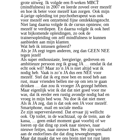
grote uitweg. Ik volgde een 8-weken MBCT
(mindfulness) in 2007 en leerde zoveel over mezelf
en hoe ik beter voor mezelf kan zorgen. Ook mijn
4-jarige opleiding tot psychotherapeut was ook
voor mezelf een ontzettend fijne ontdekkingstocht.
Niet lang daarna volgde ik de cursus opnieuw, om
mezelf te verdiepen. En daarna volgde ik ook heel
wat bijkomende opleidingen, zo ook de
trainersopleiding om zelf mindfulness te kunnen
aanbieden aan mijn klanten.
Wat heb ik intussen geleerd?
Als je JA zegt tegen anderen, zeg dan GEEN NEE
tegen jezelf
Als super enthousiaste, leergierige, gedreven en
ambitieuze persoon zeg ik graag JA … omdat ik dat
echt ook wil! Maar zo’n JA is niet altijd wat ik
nodig heb. Vaak is zo’n JA dus een NEE voor
mezelf. Stel dat ik erg moe ben en nood heb aan
rust, maar vrienden bellen me op om iets te gaan
drinken … dan zou ik vroeger JA gezegd hebben.
Maar eigenlijk wist ik dat dat niet goed voor me
was, dat ik eerder een rustig avondje nodig had en
vroeg in mijn bed wou. Nu doe ik dat niet meer.
Als ik JA zeg, dan is dat ook een JA voor mezelf.
Smartphone, mail en sociale media
Ze zijn superverslavend. Dat ervaar jij wellicht
ook. Op toilet, in de wachtzaal, op de trein, aan de
kassa, ... geen enkel moment gaat voorbij of we
loeren op dat ding op zoek naar nieuws, naar
nieuwe feitjes, naar nieuwe likes. We zijn verslaafd
aan de endorfines die dat ding teweegbrengen.
Maar dat maakt dat we ons brein niet tot rust laten