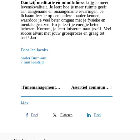
Dankzij meditatie en mindfulness
krijg je meer
levenskwaliteit. Je leert hoe je meer ruimte geeft
aan aangename en onaangename ervaringen. Je
lichaam leer je op een andere manier kennen,
waardoor je veel beter omgaat met je fysieke en
mentale grenzen. En je leert je energie beter
beheren. Kortom, je leert luisteren naar jezelf. Veel
succes alvast met jouw groeiproces en graag tot
snel! Jan
·
Door Jan Jacobs
·
onder
Burn-out
7 min leestijd
Timemanagement: Meer ademruimte dankzij Obama en de prioriteitenmatrix van Eisenhower
Assertief communiceren is NIET (enkel) opkomen voor jezelf
Like
Deel
Plaatsen
Deel