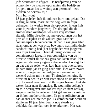
jobs werkbaar te krijgen. De heropleving van de
economie - de nieuwe opdrachten die bedrijven
krijgen, maar het te weinig aan personeel - zou
hiervan de oorzaak zijn.
Mijn burn-out
18 jaar geleden heb ik ook een burn-out gehad. Dat
is lang geleden, maar het zit nog vers in mijn
geheugen. Ik werkte toen als opvoeder in een huis
voor bijzondere jeugdzorg. De druppel die de
emmer deed overlopen was een vrij stomme
situatie. Mijn directie had me opgedragen om het
gras af te rijden en de zakken gras naar het
containerpark te vervoeren. Ik had 1 zak gras laten
staan omdat een van onze bewoners wat individuele
aandacht nodig had (het begeleiden van jongeren
was mijn kerntaak). Toen ik terug kwam van het
containerpark kreeg ik een opmerking van de
directie omdat ik die zak gras had laten staan. Het
argument dat een jongere extra aandacht nodig had
en dat dat de reden was, kon haar niet overtuigen.
Ik nam mijn jas en ging naar huis. Het werd zwart
voor mijn ogen en het volgende moment zat ik
wenend achter mijn stuur. Thuisgekomen ging ik
direct m’n bed in en wat later stond de dokter naast
mij. Ik werd voor wat tijd thuis geschreven. Enkele
weken later nam ik ontslag. Ik wou mijn collega’s
en m’n werkgever niet tot last zijn en nam ontslag
wegens medische redenen. Dat gaf me extra ruimte
en ik kon me heroriënteren. Ik ging solliciteren en
had al snel een nieuwe job. Ik combineerde werk en
studie en 18 jaar later ben ik nog steeds erg
gelukkig dat me dat toen is overkomen. Het was