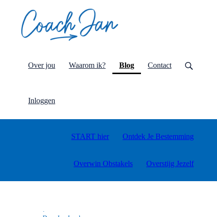
(current)
Over jou
Waarom ik?
Blog
Contact
Inloggen
START hier
Ontdek Je Bestemming
Overwin Obstakels
Overstijg Jezelf
·