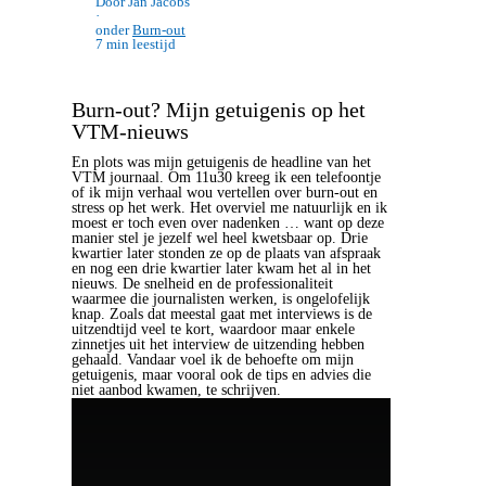
Door Jan Jacobs
·
onder
Burn-out
7 min leestijd
Burn-out? Mijn getuigenis op het
VTM-nieuws
En plots was mijn getuigenis de headline van het
VTM journaal. Om 11u30 kreeg ik een telefoontje
of ik mijn verhaal wou vertellen over burn-out en
stress op het werk. Het overviel me natuurlijk en ik
moest er toch even over nadenken … want op deze
manier stel je jezelf wel heel kwetsbaar op. Drie
kwartier later stonden ze op de plaats van afspraak
en nog een drie kwartier later kwam het al in het
nieuws. De snelheid en de professionaliteit
waarmee die journalisten werken, is ongelofelijk
knap. Zoals dat meestal gaat met interviews is de
uitzendtijd veel te kort, waardoor maar enkele
zinnetjes uit het interview de uitzending hebben
gehaald. Vandaar voel ik de behoefte om mijn
getuigenis, maar vooral ook de tips en advies die
niet aanbod kwamen, te schrijven.