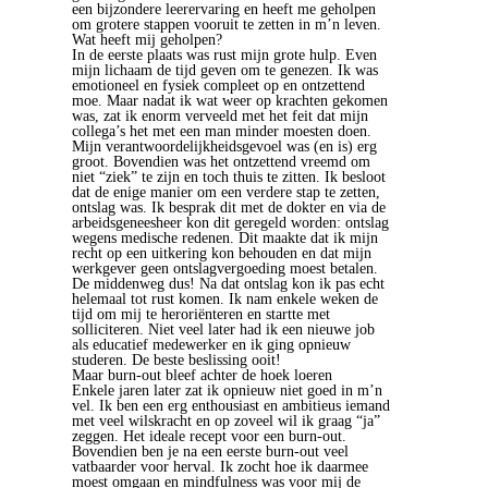
een bijzondere leerervaring en heeft me geholpen
om grotere stappen vooruit te zetten in m’n leven.
Wat heeft mij geholpen?
In de eerste plaats was rust mijn grote hulp. Even
mijn lichaam de tijd geven om te genezen. Ik was
emotioneel en fysiek compleet op en ontzettend
moe. Maar nadat ik wat weer op krachten gekomen
was, zat ik enorm verveeld met het feit dat mijn
collega’s het met een man minder moesten doen.
Mijn verantwoordelijkheidsgevoel was (en is) erg
groot. Bovendien was het ontzettend vreemd om
niet “ziek” te zijn en toch thuis te zitten. Ik besloot
dat de enige manier om een verdere stap te zetten,
ontslag was. Ik besprak dit met de dokter en via de
arbeidsgeneesheer kon dit geregeld worden: ontslag
wegens medische redenen. Dit maakte dat ik mijn
recht op een uitkering kon behouden en dat mijn
werkgever geen ontslagvergoeding moest betalen.
De middenweg dus! Na dat ontslag kon ik pas echt
helemaal tot rust komen. Ik nam enkele weken de
tijd om mij te heroriënteren en startte met
solliciteren. Niet veel later had ik een nieuwe job
als educatief medewerker en ik ging opnieuw
studeren. De beste beslissing ooit!
Maar burn-out bleef achter de hoek loeren
Enkele jaren later zat ik opnieuw niet goed in m’n
vel. Ik ben een erg enthousiast en ambitieus iemand
met veel wilskracht en op zoveel wil ik graag “ja”
zeggen. Het ideale recept voor een burn-out.
Bovendien ben je na een eerste burn-out veel
vatbaarder voor herval. Ik zocht hoe ik daarmee
moest omgaan en mindfulness was voor mij de