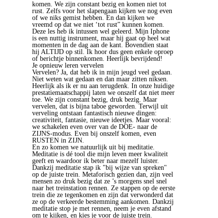
komen. We zijn constant bezig en komen niet tot
rust. Zelfs voor het slapengaan kijken we nog even
of we niks gemist hebben. En dan kijken we
vreemd op dat we niet ‘tot rust” kunnen komen.
Deze les heb ik intussen wel geleerd. Mijn Iphone
is een nuttig instrument, maar hij gaat op heel wat
momenten in de dag aan de kant. Bovendien staat
hij ALTIJD op stil. Ik hoor dus geen enkele oproep
of berichtje binnenkomen. Heerlijk bevrijdend!
Je opnieuw leren vervelen
Vervelen? Ja, dat heb ik in mijn jeugd veel gedaan.
Niet weten wat gedaan en dan maar zitten niksen.
Heerlijk als ik er nu aan terugdenk. In onze huidige
prestatiemaatschappij laten we onszelf dat niet meer
toe. We zijn constant bezig, druk bezig. Maar
vervelen, dat is bijna taboe geworden. Terwijl uit
verveling ontstaan fantastisch nieuwe dingen:
creativiteit, fantasie, nieuwe ideetjes. Maar vooral:
we schakelen even over van de DOE- naar de
ZIJNS-modus. Even bij onszelf komen, even
RUSTEN in ZIJN.
En zo komen we natuurlijk uit bij meditatie.
Meditatie is dé tool die mijn leven meer kwaliteit
geeft en waardoor ik beter naar mezelf luister.
Dankzij meditatie stap ik "bij wijze van spreken"
op de juiste trein. Metaforisch gezien dan, zijn veel
mensen zo druk bezig dat ze ’s morgens snel snel
naar het treinstation rennen. Ze stappen op de eerste
trein die ze tegenkomen en zijn dat verwonderd dat
ze op de verkeerde bestemming aankomen. Dankzij
meditatie stop je met rennen, neem je even afstand
om te kijken, en kies je voor de juiste trein.