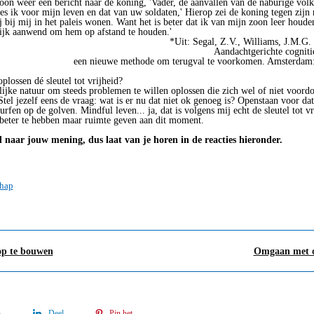
oon weer een bericht naar de koning, 'Vader, de aanvallen van de naburige volken
es ik voor mijn leven en dat van uw soldaten,' Hierop zei de koning tegen zijn 
bij mij in het paleis wonen. Want het is beter dat ik van mijn zoon leer houden
rijk aanwend om hem op afstand te houden.'
*Uit: Segal, Z.V., Williams, J.M.G.
Aandachtgerichte cognitie
een nieuwe methode om terugval te voorkomen. Amsterdam: 
oplossen dé sleutel tot vrijheid?
ijke natuur om steeds problemen te willen oplossen die zich wel of niet voordo
tel jezelf eens de vraag: wat is er nu dat niet ok genoeg is? Openstaan voor dat
rfen op de golven. Mindful leven... ja, dat is volgens mij echt de sleutel tot vr
 beter te hebben maar ruimte geven aan dit moment.
 naar jouw mening, dus laat van je horen in de reacties hieronder.
chap
op te bouwen
Omgaan met o
n
Deel
Pin het