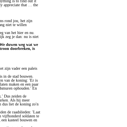
ything is to find out it
y appreciate that … the
s rond jou, het zijn
ng niet te willen
g van het hier en nu.
k zeg je dan: nu is niet
We duwen weg wat we
troon doorbreken, is
et zijn vader een paleis
is in de stad bouwen.
en van de koning: 'Er is
 laten maken en een paar
adsmuren ophouden.' En
k.' Dus zeiden de
urken. Als hij meer
 dus liet de koning zo'n
den de raadslieden: 'Laat
 vijfhonderd soldaten te
g een kasteel bouwen en