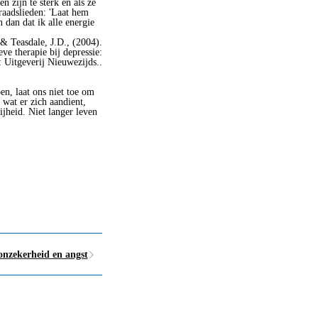
 zijn te sterk en als ze
raadslieden: 'Laat hem
 dan dat ik alle energie
 & Teasdale, J.D., (2004).
ve therapie bij depressie:
Uitgeverij Nieuwezijds..
en, laat ons niet toe om
 wat er zich aandient,
ijheid. Niet langer leven
nzekerheid en angst