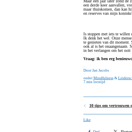
Maar een jaar later zond de z
een derde keer aanvallen, vre
maar thuiskomen, dan kan hij 
en reserves van mijn konink
Is stoppen met iets te willen 
Ik denk het wel. Onze mensel
te genieten van dit moment. S
ook al is het onaangenaam. Su
in het verlangen om het ooit
Vraag: ik ben erg benieuwd
·
Door Jan Jacobs
·
onder
Mindfulness
&
Leiders
7 min leestijd
10 tips om vertrouwen 
Like
Deel
Plaatse