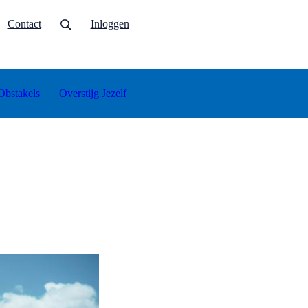
urrent)
Contact
Inloggen
Obstakels
Overstijg Jezelf