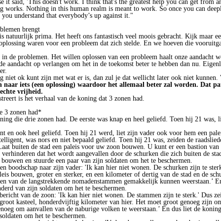
 it said, 'This doesn't work. I think that's the greatest help you can get from an
g works. Nothing in this human realm is meant to work. So once you can deepl
you understand that everybody’s up against it."
oblemen brengt
 natuurlijk prima. Het heeft ons fantastisch veel moois gebracht. Kijk maar een
 oplossing waren voor een probleem dat zich stelde. En we hoeven die vooruitga
 in de problemen. Het willen oplossen van een probleem haalt onze aandacht we
de aandacht op verlangen om het in de toekomst beter te hebben dan nu. Eigenlij
er.
g niet ok kunt zijn met wat er is, dan zul je dat wellicht later ook niet kunnen.
n naar iets (een oplossing) waardoor het allemaal beter zal worden. Dat pa
echte vrijheid.
streert is het verhaal van de koning dat 3 zonen had.
ie 3 zonen had*
ning die drie zonen had. De eerste was knap en heel geliefd. Toen hij 21 was, li
nt en ook heel geliefd. Toen hij 21 werd, liet zijn vader ook voor hem een pale
lligent, was nors en niet bepaald geliefd. Toen hij 21 was, zeiden de raadslied
 Laat buiten de stad een paleis voor uw zoon bouwen. U kunt er een bastion van
verhinderen dat het wordt aangevallen door de schurken die zich buiten de st
is bouwen en stuurde een paar van zijn soldaten om het te beschermen.
en boodschap naar zijn vader: 'Ik kan hier niet wonen. De schurken zijn te ster
leis bouwen, groter en sterker, en een kilometer of dertig van de stad en de sch
allen van de langstrekkende nomadenstammen gemakkelijk kunnen weerstaan.’ En
derd van zijn soldaten om het te beschermen.
ericht van de zoon: 'Ik kan hier niet wonen. De stammen zijn te sterk.' Dus zei
groot kasteel, honderdvijftig kilometer van hier. Het moet groot genoeg zijn om
noeg om aanvallen van de naburige volken te weerstaan.’ En dus liet de konin
 soldaten om het te beschermen.