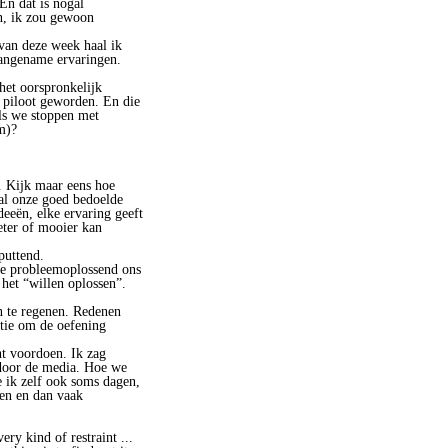
En dat is nogal
en, ik zou gewoon
van deze week haal ik
aangename ervaringen.
het oorspronkelijk
 piloot geworden. En die
ls we stoppen met
m)?
. Kijk maar eens hoe
 al onze goed bedoelde
eën, elke ervaring geeft
beter of mooier kan
puttend.
hoe probleemoplossend ons
 het “willen oplossen”.
n te regenen. Redenen
ntie om de oefening
ht voordoen. Ik zag
 door de media. Hoe we
e ik zelf ook soms dagen,
en en dan vaak
ry kind of restraint ...