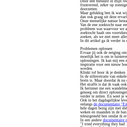
Door een blessure in mijn rec
frustrerend, zeker op zonnige
doorzetten.
Maar gelukkig ben ik wat wij
dan ook graag uit deze erva
Onze menselijke natuur besta
Van de ene zoektocht naar ee
probleem was waarvoor we aan
zoektocht haalt ons voortdur
zoeken, als we niet meer all
In dit artikel ga ik verder in
Problemen oplossen
Ervaar jij ook de neiging om
moeilijk het is om te luister
oplossingen. Ik kan mij een
inspiratie voor een nieuw boek
worden.
Klinkt tof hoor ik je denken
In de stilteretraite van enk
brein is. Maar doordat ik nu 
Het straffe is dat ik vaak o
Ik herinner me een wandelmed
genoeg om direct oplossingen
verder te zetten. En weet je
Ook in het dagdagelijkse lev
onlangs
de documentaire “E
hele dagen bezig zijn met di
weken en maanden in de ban 
teleurgesteld ben omdat ik er 
In een andere
documentaire 
"I tried everything they had 