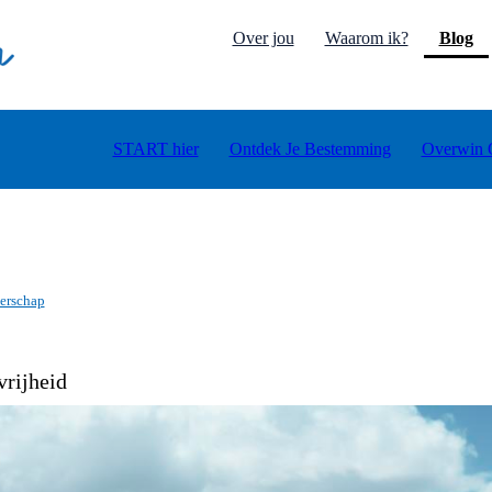
(c
Over jou
Waarom ik?
Blog
START hier
Ontdek Je Bestemming
Overwin 
erschap
vrijheid