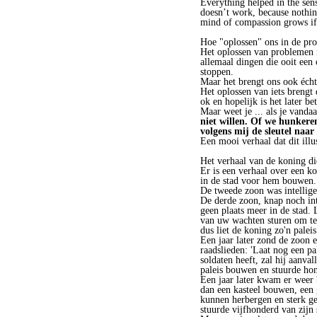
Everything helped in the sense
doesn’t work, because nothin
mind of compassion grows if 
Hoe "oplossen" ons in de pr
Het oplossen van problemen is
allemaal dingen die ooit een
stoppen.
Maar het brengt ons ook écht
Het oplossen van iets brengt 
ok en hopelijk is het later bet
Maar weet je ... als je vandaa
niet willen. Of we hunkere
volgens mij de sleutel naar 
Een mooi verhaal dat dit illu
Het verhaal van de koning d
Er is een verhaal over een ko
in de stad voor hem bouwen.
De tweede zoon was intellige
De derde zoon, knap noch inte
geen plaats meer in de stad.
van uw wachten sturen om te 
dus liet de koning zo'n pale
Een jaar later zond de zoon e
raadslieden: 'Laat nog een pa
soldaten heeft, zal hij aanv
paleis bouwen en stuurde hon
Een jaar later kwam er weer b
dan een kasteel bouwen, een 
kunnen herbergen en sterk ge
stuurde vijfhonderd van zijn