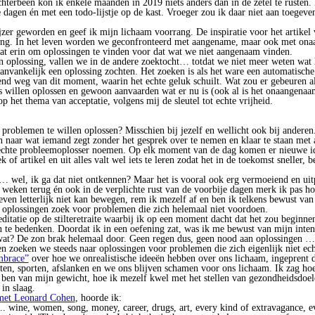
hterbeen kon ik enkele maanden in 2019 niets anders dan in de zetel te rusten. 
 dagen én met een todo-lijstje op de kast. Vroeger zou ik daar niet aan toegev
zer geworden en geef ik mijn lichaam voorrang. De inspiratie voor het artikel 
ring. In het leven worden we geconfronteerd met aangename, maar ook met on
at erin om oplossingen te vinden voor dat wat we niet aangenaam vinden.
n oplossing, vallen we in de andere zoektocht… totdat we niet meer weten wat 
vankelijk een oplossing zochten. Het zoeken is als het ware een automatische
end weg van dit moment, waarin het echte geluk schuilt. Wat zou er gebeuren a
es willen oplossen en gewoon aanvaarden wat er nu is (ook al is het onaangenaa
 op het thema van acceptatie, volgens mij de sleutel tot echte vrijheid.
 problemen te willen oplossen? Misschien bij jezelf en wellicht ook bij anderen
en naar wat iemand zegt zonder het gesprek over te nemen en klaar te staan met
 echte probleemoplosser noemen. Op elk moment van de dag komen er nieuwe ide
 of artikel en uit alles valt wel iets te leren zodat het in de toekomst sneller, 
 … wel, ik ga dat niet ontkennen? Maar het is vooral ook erg vermoeiend en uit
ele weken terug én ook in de verplichte rust van de voorbije dagen merk ik pas 
even letterlijk niet kan bewegen, rem ik mezelf af en ben ik telkens bewust van
ok oplossingen zoek voor problemen die zich helemaal niet voordoen.
itatie op de stilteretraite waarbij ik op een moment dacht dat het zou beginne
 te bedenken. Doordat ik in een oefening zat, was ik me bewust van mijn inte
 wat? De zon brak helemaal door. Geen regen dus, geen nood aan oplossingen …
en zoeken we steeds naar oplossingen voor problemen die zich eigenlijk niet ec
mbrace”
over hoe we onrealistische ideeën hebben over ons lichaam, ingeprent
ëten, sporten, afslanken en we ons blijven schamen voor ons lichaam. Ik zag ho
ben van mijn gewicht, hoe ik mezelf kwel met het stellen van gezondheidsdoel
in slaag.
met Leonard Cohen
, hoorde ik:
... wine, women, song, money, career, drugs, art, every kind of extravagance, eve