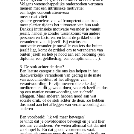
Volgens wetenschappelijke onderzoeken vertonen
mensen met een intrinsieke motivatie:
een hoger concentratieniveau
meer creativiteit
grotere gevoelens van zelfcompetentie en trots
meer plezier tijdens het uitvoeren van hun taak
Dankzij intrinsieke motivatie verander je vanuit
jezelf, handel je zonder tussenkomst van andere
personen en factoren, en komt de prikkel om te
veranderen vanuit jezelf. Bij extrinsieke
motivatie verander je omwille van iets dat buiten
jezelf ligt, komt de prikkel om te veranderen van
buiten jezelf en heb je nood aan een beloning (een
diploma, een geldbedrag, een compliment, … ).
3. De stok achter de deur?
Een laatste categorie die ons kan helpen in het
daadwerkelijk veranderen van gedrag is de mate
van accountabiliteit of het afleggen van
verantwoording. Er zijn mensen die elke dag
mediteren en dit gewoon doen, voor zichzelf en dus
op een manier verantwoording aan zichzelf
afleggen. Maar anderen hebben nood aan wat
sociale druk, of de stok achter de deur. Ze hebben
dus nood aan het afleggen van verantwoording aan
anderen.
Een voorbeeld: "ik wil meer bewegen"
Je vindt dat je onvoldoende beweegt en je wil hier
iets aan veranderen. We weten allemaal dat dat niet
zo simpel is. En dat goede voornemens vaak
smelten als sneeuw voor de zon. Hoe kun je dit nu