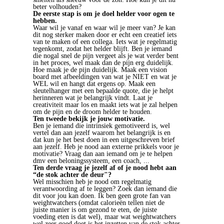
beter volhouden?
De eerste stap is om je doel helder voor ogen te
hebben.
Waar wil je vanaf en waar wil je meer van? Je kan
dit nog sterker maken door er echt een creatief iets
van te maken of een collega. Iets wat je regelmatig
tegenkomt, zodat het helder blijft. Ben je iemand
die nogal snel de pijn vergeet als je wat verder bent
in het proces, wel maak dan de pijn erg duidelijk.
Hoe maak je de pijn duidelijk. Maak een vision
board met afbeeldingen van wat je NIET en wat je
WEL wil en hangt dat ergens op. Maak een
sleutelhanger met een bepaalde quote, die je helpt
herinneren wat je belangrijk vindt. Laat je
creativiteit maar los en maakt iets wat je zal helpen
om de pijn en de droom helder te houden.
Ten tweede bekijk je jouw motivatie.
Ben je iemand die intrinsiek gemotiveerd is, wel
vertel dan aan jezelf waarom het belangrijk is en
dat kun je het best doen in een uitgeschreven brief
aan jezelf. Heb je nood aan externe prikkels voor je
motivatie? Vraag dan aan iemand om je te helpen
dmv een beloningssysteem, een coach, ...
Ten derde vraag je jezelf af of je nood hebt aan
“de stok achter de deur"?
Wel misschien heb je nood om regelmatig
verantwoording af te leggen? Zoek dan iemand die
dit voor jou kan doen. Ik ben geen grote fan van
weightwatchers (omdat calorieën tellen niet de
juiste manier is om gezond te eten, de juiste
voeding eten is dat wel), maar wat weightwatchers
wel zeer goed doet is het inzetten van de stok achter