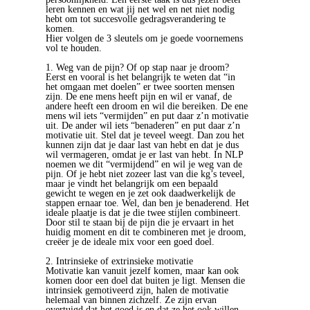
leren kennen en wat jij net wel en net niet nodig
hebt om tot succesvolle gedragsverandering te
komen.
Hier volgen de 3 sleutels om je goede voornemens
vol te houden.
1. Weg van de pijn? Of op stap naar je droom?
Eerst en vooral is het belangrijk te weten dat “in
het omgaan met doelen” er twee soorten mensen
zijn. De ene mens heeft pijn en wil er vanaf, de
andere heeft een droom en wil die bereiken. De ene
mens wil iets “vermijden” en put daar z’n motivatie
uit. De ander wil iets “benaderen” en put daar z’n
motivatie uit. Stel dat je teveel weegt. Dan zou het
kunnen zijn dat je daar last van hebt en dat je dus
wil vermageren, omdat je er last van hebt. In NLP
noemen we dit “vermijdend” en wil je weg van de
pijn. Of je hebt niet zozeer last van die kg’s teveel,
maar je vindt het belangrijk om een bepaald
gewicht te wegen en je zet ook daadwerkelijk de
stappen ernaar toe. Wel, dan ben je benaderend. Het
ideale plaatje is dat je die twee stijlen combineert.
Door stil te staan bij de pijn die je ervaart in het
huidig moment en dit te combineren met je droom,
creëer je de ideale mix voor een goed doel.
2. Intrinsieke of extrinsieke motivatie
Motivatie kan vanuit jezelf komen, maar kan ook
komen door een doel dat buiten je ligt. Mensen die
intrinsiek gemotiveerd zijn, halen de motivatie
helemaal van binnen zichzelf. Ze zijn ervan
overtuigd dat het goed is en dat ze het ook willen.