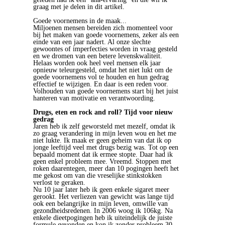
graag met je delen in dit artikel.
Goede voornemens in de maak...
Miljoenen mensen bereiden zich momenteel voor
bij het maken van goede voornemens, zeker als een
einde van een jaar nadert. Al onze slechte
gewoontes of imperfecties worden in vraag gesteld
en we dromen van een betere levenskwaliteit.
Helaas worden ook heel veel mensen elk jaar
opnieuw teleurgesteld, omdat het niet lukt om de
goede voornemens vol te houden en hun gedrag
effectief te wijzigen. En daar is een reden voor.
Volhouden van goede voornemens start bij het juist
hanteren van motivatie en verantwoording.
Drugs, eten en rock and roll? Tijd voor nieuw
gedrag
Jaren heb ik zelf geworsteld met mezelf, omdat ik
zo graag verandering in mijn leven wou en het me
niet lukte. Ik maak er geen geheim van dat ik op
jonge leeftijd veel met drugs bezig was. Tot op een
bepaald moment dat ik ermee stopte. Daar had ik
geen enkel probleem mee. Vreemd. Stoppen met
roken daarentegen, meer dan 10 pogingen heeft het
me gekost om van die vreselijke stinkstokken
verlost te geraken.
Nu 10 jaar later heb ik geen enkele sigaret meer
gerookt. Het verliezen van gewicht was lange tijd
ook een belangrijke in mijn leven, omwille van
gezondheidsredenen. In 2006 woog ik 106kg. Na
enkele dieetpogingen heb ik uiteindelijk de juiste
formule gevonden en kon ik zonder probleem 30