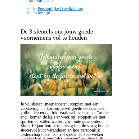
Door Jan Jacobs
·
onder
Persoonlijke Ontwikkeling
8 min leestijd
De 3 sleutels om jouw goede
voornemens vol te houden
Je wil diëten, meer sporten, stoppen met een
verslaving, … kortom je wil goede voornemens
volhouden en dat lukt vaak wel even, maar "at the
end" komen de kg’s er weer bij, stoppen we met
sporten en vallen we terug in oude gewoontes.
Sinds 10 jaar hou ik me bezig met de vraag hoe je
succesvol kunt veranderen en hoe persoonlijk
leiderschap hierin een rol speelt. Enkele weken
geleden had ik een "aha-ervaring” en die wil ik