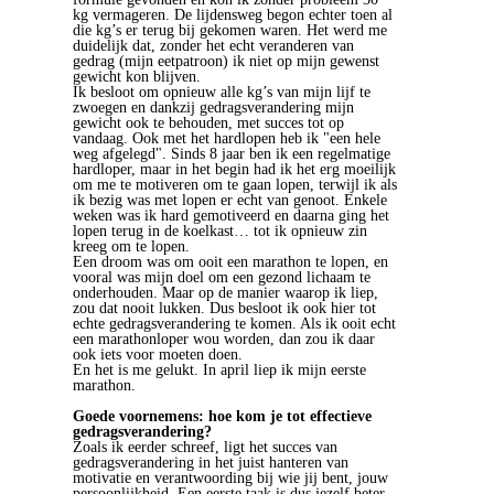
kg vermageren. De lijdensweg begon echter toen al
die kg’s er terug bij gekomen waren. Het werd me
duidelijk dat, zonder het echt veranderen van
gedrag (mijn eetpatroon) ik niet op mijn gewenst
gewicht kon blijven.
Ik besloot om opnieuw alle kg’s van mijn lijf te
zwoegen en dankzij gedragsverandering mijn
gewicht ook te behouden, met succes tot op
vandaag. Ook met het hardlopen heb ik "een hele
weg afgelegd". Sinds 8 jaar ben ik een regelmatige
hardloper, maar in het begin had ik het erg moeilijk
om me te motiveren om te gaan lopen, terwijl ik als
ik bezig was met lopen er echt van genoot. Enkele
weken was ik hard gemotiveerd en daarna ging het
lopen terug in de koelkast… tot ik opnieuw zin
kreeg om te lopen.
Een droom was om ooit een marathon te lopen, en
vooral was mijn doel om een gezond lichaam te
onderhouden. Maar op de manier waarop ik liep,
zou dat nooit lukken. Dus besloot ik ook hier tot
echte gedragsverandering te komen. Als ik ooit echt
een marathonloper wou worden, dan zou ik daar
ook iets voor moeten doen.
En het is me gelukt. In april liep ik mijn eerste
marathon.
Goede voornemens: hoe kom je tot effectieve
gedragsverandering?
Zoals ik eerder schreef, ligt het succes van
gedragsverandering in het juist hanteren van
motivatie en verantwoording bij wie jij bent, jouw
persoonlijkheid. Een eerste taak is dus jezelf beter