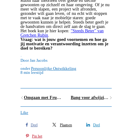
Rubin haar theorieën over goede en slechte
gewoonten op zichzelf en haar omgeving. Of je nu
meer wilt slapen, een project wilt afronden,
gezonder wilt gaan leven, of nu echt wilt stoppen
met te vaak naar je mobieltje staren: goede
gewoonten kunnen je helpen. Steeds beter geeft je
de handvatten om direct zelf aan de slag te gaan.
Het boek kun je hier kopen:
“Steeds Beter” van
Gretchen Rubin
.
Vraag: wat is jouw goed voornemen en hoe ga
jij motivatie en verantwoording inzetten om je
doel te bereiken?
·
Door Jan Jacobs
·
onder
Persoonlijke Ontwikkeling
8 min leestijd
Omgaan met Frustratie en Boosheid
Bang voor afwijzing? Overwin je angst met het spel #1afwijzingperdag
Like
Deel
Plaatsen
Deel
Pin het