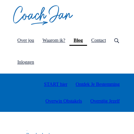
(current)
Over jou
Waarom ik?
Blog
Contact
Inloggen
START hier
Ontdek Je Bestemming
Overwin Obstakels
Overstijg Jezelf
·