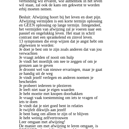
verbinding wil ervaren, wie authentiek in het leven
wil staan, zal ook de kans om gekwetst te worden
erbij moeten nemen.
Besluit: Afwijzing hoort bij het leven en doet pijn.
Afwijzing vermijden is een korte termijn oplossing
en GEEN oplossing op lange termijn. Integendeel,
het vermijden van afwijzing zal je voeren naar een
passief en ongelukkig leven. Het staat in schril
contrast met een sprankelend en zinvol leven.
13 symptomen die erop wijzen dat je angst hebt om
afgewezen te worden:
Je doet je best om te zijn zoals anderen dat van jou
verwachten
Je vraagt zelden of nooit om hulp
Je vindt het moeilijk om nee te zeggen of om je
grenzen aan te geven
Je droomt wel van nieuwe ervaringen, maar je gaat
ze handig uit de weg
Je vindt jezelf verlegen en anderen noemen je
bescheiden
Je probeert iedereen te plezieren
Je leeft niet naar je eigen waarden
Je hebt moeite met knopen doorhakken
Je vraagt vaak toestemming om iets te vragen of
iets te doen
Je vindt dat je niet goed bent in relaties
Je twijfelt dikwijls aan jezelf
Je bent bang om alleen te zijn of te blijven
Je hebt weinig zelfvertrouwen
Leer omgaan met afwijzing!
De manier om met afwijzing te leren omgaan, is