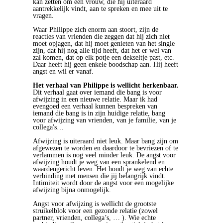
kan zetten om een vrouw, die hij uiteraard
aantrekkelijk vindt, aan te spreken en mee uit te
vragen.
Waar Philippe zich enorm aan stoort, zijn de
reacties van vrienden die zeggen dat hij zich niet
moet opjagen, dat hij moet genieten van het single
zijn, dat hij nog alle tijd heeft, dat het er wel van
zal komen, dat op elk potje een dekseltje past, etc.
Daar heeft hij geen enkele boodschap aan. Hij heeft
angst en wil er vanaf.
Het verhaal van Philippe is wellicht herkenbaar.
Dit verhaal gaat over iemand die bang is voor
afwijzing in een nieuwe relatie. Maar ik had
evengoed een verhaal kunnen bespreken van
iemand die bang is in zijn huidige relatie, bang
voor afwijzing van vrienden, van je familie, van je
collega's…
Afwijzing is uiteraard niet leuk. Maar bang zijn om
afgewezen te worden en daardoor te bevriezen of te
verlammen is nog veel minder leuk. De angst voor
afwijzing houdt je weg van een sprankelend en
waardengericht leven. Het houdt je weg van echte
verbinding met mensen die jij belangrijk vindt.
Intimiteit wordt door de angst voor een mogelijke
afwijzing bijna onmogelijk.
Angst voor afwijzing is wellicht de grootste
struikelblok voor een gezonde relatie (zowel
partner, vrienden, collega’s, … ). Wie echte