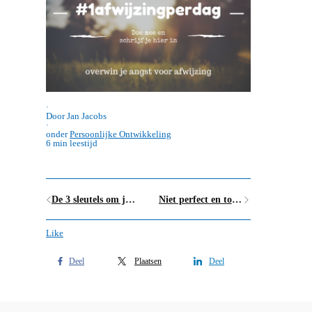
·
Door Jan Jacobs
·
onder
Persoonlijke Ontwikkeling
6 min leestijd
De 3 sleutels om jouw goede voornemens vol te houden
Niet perfect en toch heel erg gelukkig
Like
Deel
Plaatsen
Deel