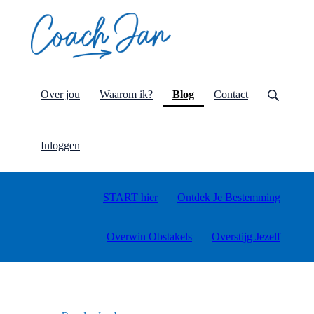
(current)
Over jou
Waarom ik?
Blog
Contact
Inloggen
START hier
Ontdek Je Bestemming
Overwin Obstakels
Overstijg Jezelf
·