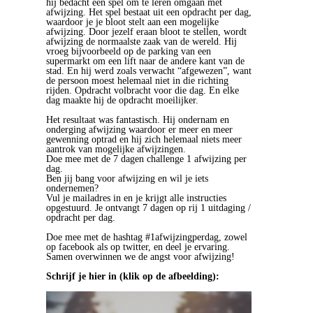
hij bedacht een spel om te leren omgaan met
afwijzing. Het spel bestaat uit een opdracht per dag,
waardoor je je bloot stelt aan een mogelijke
afwijzing. Door jezelf eraan bloot te stellen, wordt
afwijzing de normaalste zaak van de wereld. Hij
vroeg bijvoorbeeld op de parking van een
supermarkt om een lift naar de andere kant van de
stad. En hij werd zoals verwacht “afgewezen”, want
de persoon moest helemaal niet in die richting
rijden. Opdracht volbracht voor die dag. En elke
dag maakte hij de opdracht moeilijker.
Het resultaat was fantastisch. Hij ondernam en
onderging afwijzing waardoor er meer en meer
gewenning optrad en hij zich helemaal niets meer
aantrok van mogelijke afwijzingen.
Doe mee met de 7 dagen challenge 1 afwijzing per
dag.
Ben jij bang voor afwijzing en wil je iets
ondernemen?
Vul je mailadres in en je krijgt alle instructies
opgestuurd. Je ontvangt 7 dagen op rij 1 uitdaging /
opdracht per dag.
Doe mee met de hashtag #1afwijzingperdag, zowel
op facebook als op twitter, en deel je ervaring.
Samen overwinnen we de angst voor afwijzing!
Schrijf je hier in (klik op de afbeelding):