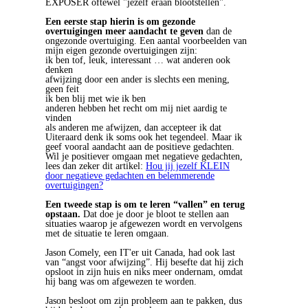
EXPOSER oftewel "jezelf eraan blootstellen".
Een eerste stap hierin is om gezonde
overtuigingen meer aandacht te geven
dan de
ongezonde overtuiging. Een aantal voorbeelden van
mijn eigen gezonde overtuigingen zijn:
ik ben tof, leuk, interessant … wat anderen ook
denken
afwijzing door een ander is slechts een mening,
geen feit
ik ben blij met wie ik ben
anderen hebben het recht om mij niet aardig te
vinden
als anderen me afwijzen, dan accepteer ik dat
Uiteraard denk ik soms ook het tegendeel. Maar ik
geef vooral aandacht aan de positieve gedachten.
Wil je positiever omgaan met negatieve gedachten,
lees dan zeker dit artikel:
Hou jij jezelf KLEIN
door negatieve gedachten en belemmerende
overtuigingen?
Een tweede stap is om te leren “vallen” en terug
opstaan.
Dat doe je door je bloot te stellen aan
situaties waarop je afgewezen wordt en vervolgens
met de situatie te leren omgaan.
Jason Comely, een IT'er uit Canada, had ook last
van “angst voor afwijzing”. Hij besefte dat hij zich
opsloot in zijn huis en niks meer ondernam, omdat
hij bang was om afgewezen te worden.
Jason besloot om zijn probleem aan te pakken, dus