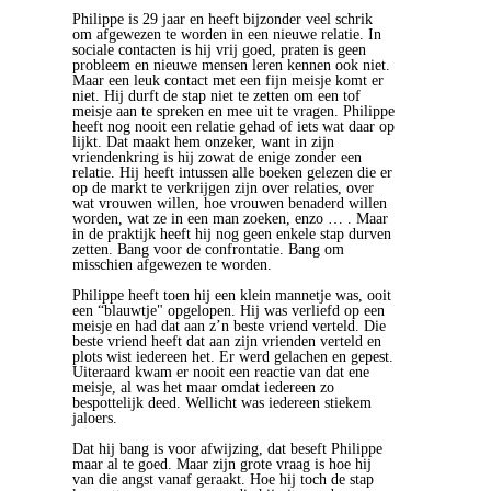
Philippe is 29 jaar en heeft bijzonder veel schrik
om afgewezen te worden in een nieuwe relatie. In
sociale contacten is hij vrij goed, praten is geen
probleem en nieuwe mensen leren kennen ook niet.
Maar een leuk contact met een fijn meisje komt er
niet. Hij durft de stap niet te zetten om een tof
meisje aan te spreken en mee uit te vragen. Philippe
heeft nog nooit een relatie gehad of iets wat daar op
lijkt. Dat maakt hem onzeker, want in zijn
vriendenkring is hij zowat de enige zonder een
relatie. Hij heeft intussen alle boeken gelezen die er
op de markt te verkrijgen zijn over relaties, over
wat vrouwen willen, hoe vrouwen benaderd willen
worden, wat ze in een man zoeken, enzo … . Maar
in de praktijk heeft hij nog geen enkele stap durven
zetten. Bang voor de confrontatie. Bang om
misschien afgewezen te worden.
Philippe heeft toen hij een klein mannetje was, ooit
een “blauwtje" opgelopen. Hij was verliefd op een
meisje en had dat aan z’n beste vriend verteld. Die
beste vriend heeft dat aan zijn vrienden verteld en
plots wist iedereen het. Er werd gelachen en gepest.
Uiteraard kwam er nooit een reactie van dat ene
meisje, al was het maar omdat iedereen zo
bespottelijk deed. Wellicht was iedereen stiekem
jaloers.
Dat hij bang is voor afwijzing, dat beseft Philippe
maar al te goed. Maar zijn grote vraag is hoe hij
van die angst vanaf geraakt. Hoe hij toch de stap