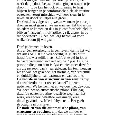
Of het nu gaat over de plek waar je woont, het
werk dat je doet, bepaalde uitdagingen waarvan je
droomt, … Je kan het ook omdraaien: te lang
blijven hangen in je comfortabele plek, de routine
opzoeken, zorgt misschien wel voor sleur in je
leven en doodt stilletjes alle groei.
De sleutel is volgens mij weten wanneer je voor je
dromen moet gaan en weten wanneer het tijd is om
op adem te komen en dus in je comfortabele plek te
blijven “hangen”. In dit artikel ga ik dieper in op
dit onderwerp. Ik ben heel erg benieuwd voor
welke droom jij wil gaan!
Durf je dromen te leven
Als er één zekerheid is in een leven, dan is het wel
dat alles ALTIJD in verandering is. Niets blijft
hetzelfde, werkelijk niets. Zelfs elke cel in jouw
lichaam vernieuwt zichzelf om de 7 jaar. Dus, de
persoon die je nu bent is fysisch niet meer dezelfde
als die persoon van 7 jaar geleden. En toch houden
we zo van het gekende, het normale, van structuur
en duidelijkheid, van patronen en van routine.
De voordelen van structuur en van routine
zijn
dat we hierdoor niet teveel “actief” moeten
nadenken. We kennen het en we doen het gewoon.
We doen het op automatische piloot. Elke dag
dezelfde ochtendroutine, dezelfde weg naar het
werk, elke week hetzelfde weekmenu, elke
dinsdagavond dezelfde hobby, etc ... Het geeft
structuur aan ons leven.
De nadelen van die automatische piloot, van
structuur en routines,
zijn dat we minder en