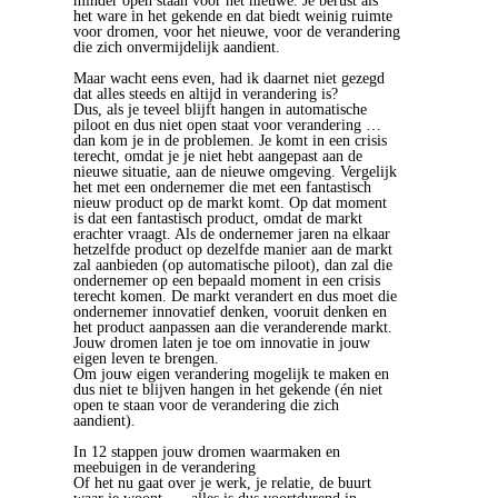
minder open staan voor het nieuwe. Je berust als
het ware in het gekende en dat biedt weinig ruimte
voor dromen, voor het nieuwe, voor de verandering
die zich onvermijdelijk aandient.
Maar wacht eens even, had ik daarnet niet gezegd
dat alles steeds en altijd in verandering is?
Dus, als je teveel blijft hangen in automatische
piloot en dus niet open staat voor verandering …
dan kom je in de problemen. Je komt in een crisis
terecht, omdat je je niet hebt aangepast aan de
nieuwe situatie, aan de nieuwe omgeving. Vergelijk
het met een ondernemer die met een fantastisch
nieuw product op de markt komt. Op dat moment
is dat een fantastisch product, omdat de markt
erachter vraagt. Als de ondernemer jaren na elkaar
hetzelfde product op dezelfde manier aan de markt
zal aanbieden (op automatische piloot), dan zal die
ondernemer op een bepaald moment in een crisis
terecht komen. De markt verandert en dus moet die
ondernemer innovatief denken, vooruit denken en
het product aanpassen aan die veranderende markt.
Jouw dromen laten je toe om innovatie in jouw
eigen leven te brengen.
Om jouw eigen verandering mogelijk te maken en
dus niet te blijven hangen in het gekende (én niet
open te staan voor de verandering die zich
aandient).
In 12 stappen jouw dromen waarmaken en
meebuigen in de verandering
Of het nu gaat over je werk, je relatie, de buurt