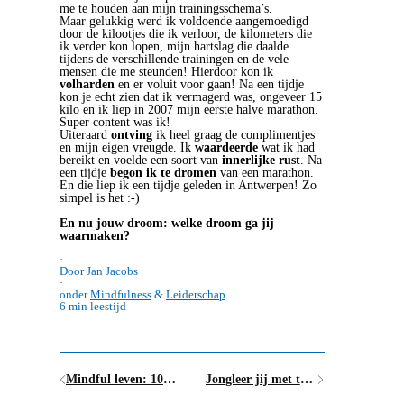
me te houden aan mijn trainingsschema’s.
Maar gelukkig werd ik voldoende aangemoedigd
door de kilootjes die ik verloor, de kilometers die
ik verder kon lopen, mijn hartslag die daalde
tijdens de verschillende trainingen en de vele
mensen die me steunden! Hierdoor kon ik
volharden
en er voluit voor gaan! Na een tijdje
kon je echt zien dat ik vermagerd was, ongeveer 15
kilo en ik liep in 2007 mijn eerste halve marathon.
Super content was ik!
Uiteraard
ontving
ik heel graag de complimentjes
en mijn eigen vreugde. Ik
waardeerde
wat ik had
bereikt en voelde een soort van
innerlijke rust
. Na
een tijdje
begon ik te dromen
van een marathon.
En die liep ik een tijdje geleden in Antwerpen! Zo
simpel is het :-)
En nu jouw droom: welke droom ga jij
waarmaken?
·
Door Jan Jacobs
·
onder
Mindfulness
&
Leiderschap
6 min leestijd
Mindful leven: 10 dingen die mindfulle mensen anders doen
Jongleer jij met teveel todo's en verplichtingen?