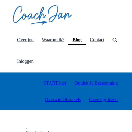
(current)
Over jou
Waarom ik?
Blog
Contact
Inloggen
START hier
Ontdek Je Bestemming
Overwin Obstakels
Overstijg Jezelf
·