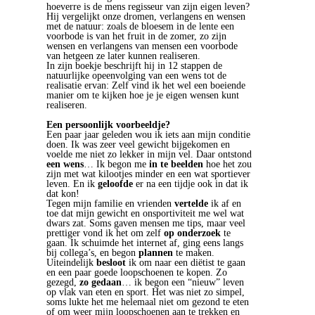
hoeverre is de mens regisseur van zijn eigen leven?
Hij vergelijkt onze dromen, verlangens en wensen
met de natuur: zoals de bloesem in de lente een
voorbode is van het fruit in de zomer, zo zijn
wensen en verlangens van mensen een voorbode
van hetgeen ze later kunnen realiseren.
In zijn boekje beschrijft hij in 12 stappen de
natuurlijke opeenvolging van een wens tot de
realisatie ervan: Zelf vind ik het wel een boeiende
manier om te kijken hoe je je eigen wensen kunt
realiseren.
Een persoonlijk voorbeeldje?
Een paar jaar geleden wou ik iets aan mijn conditie
doen. Ik was zeer veel gewicht bijgekomen en
voelde me niet zo lekker in mijn vel. Daar ontstond
een wens
… Ik begon me
in te beelden
hoe het zou
zijn met wat kilootjes minder en een wat sportiever
leven. En ik
geloofde
er na een tijdje ook in dat ik
dat kon!
Tegen mijn familie en vrienden
vertelde
ik af en
toe dat mijn gewicht en onsportiviteit me wel wat
dwars zat. Soms gaven mensen me tips, maar veel
prettiger vond ik het om zelf
op onderzoek
te
gaan. Ik schuimde het internet af, ging eens langs
bij collega’s, en begon
plannen
te maken.
Uiteindelijk
besloot
ik om naar een diëtist te gaan
en een paar goede loopschoenen te kopen. Zo
gezegd,
zo gedaan
… ik begon een “nieuw” leven
op vlak van eten en sport. Het was niet zo simpel,
soms lukte het me helemaal niet om gezond te eten
of om weer mijn loopschoenen aan te trekken en