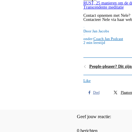
RUST, 25 manieren om de dru
Transcendente meditatie
Contact opnemen met Nele?
Contacteer Nele via haar web
·
Door Jan Jacobs
·
onder
Coach Jan Podcast
2 min leestijd
People-pleaser? Dit zij
Like
Deel
Plaatse
Geef jouw reactie:
0 berichten