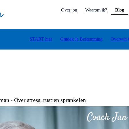
(c
Over jou
Waarom ik?
Blog
START hier
Ontdek Je Bestemming
Overwin 
an - Over stress, rust en sprankelen