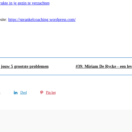
kte in je gezin te verzachten
site:
https://sprankelcoaching.wordpress.com/
n jouw 5 grootste problemen
#39: Miriam De Rycke - een le
n
Deel
Pin het