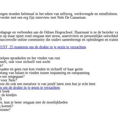
ingen stonden helemaal in het teken van zelfzorg, werkvreugde en mindfulness
g verder met een erg fijn interview met Nele De Ganseman.
!
dagoge en verbonden aan de Odisee Hogeschool. Daarnaast is ze de bezieler v
en op maat opzet rond omgaan met stress, assertiviteit en persoonlijke ontwikke
 succesvolle online community die ouders samenbrengt en opleidingen en traini
UST, 25 manieren om de drukte in je gezin te verzachten
.
elpen sprankelen en het vinden van rust
eeft, ook voor zichzelf rust zocht
en?
akte en geen rust kon vinden in zichzelf of haar gezin
elang van balans te vinden tussen inspanning en ontspanning
rn-out omgegaan?
 voor Nele?
oe dit ook een metafoor is van jezelf laten zien hoe je echt bent
 om de drukte in je gezin te verzachten
.
et boek
 de kindjes
M)
tes, kun je beter omgaan met de moeilijkheden
og komen?
onisme?