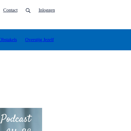
urrent)
Contact
Inloggen
Obstakels
Overstijg Jezelf