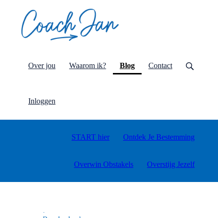
(current)
Over jou
Waarom ik?
Blog
Contact
Inloggen
START hier
Ontdek Je Bestemming
Overwin Obstakels
Overstijg Jezelf
·