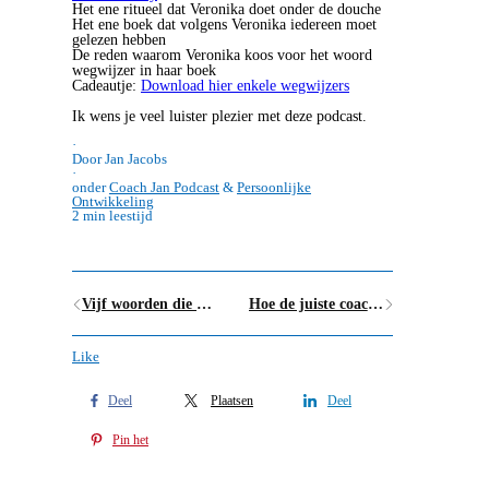
Het ene ritueel dat Veronika doet onder de douche
Het ene boek dat volgens Veronika iedereen moet
gelezen hebben
De reden waarom Veronika koos voor het woord
wegwijzer in haar boek
Cadeautje:
Download hier enkele wegwijzers
Ik wens je veel luister plezier met deze podcast.
·
Door Jan Jacobs
·
onder
Coach Jan Podcast
&
Persoonlijke
Ontwikkeling
2 min leestijd
Vijf woorden die je de ultieme vrijheid geven
Hoe de juiste coach of psychotherapeut vinden voor jezelf?
Like
Deel
Plaatsen
Deel
Pin het