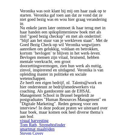
Veronika was ooit klant bij mij om haar zaak op te
starten. Veronika gaf toen aan dat ze vond dat ze
niet goed bezig was en wou hier graag verandering
in.
Nu enkele jaren later ontmoet ik haar terug met in
haar handen een spiksplinternieuw boek met als
titel “goed bezig checkup” en met als ondertitel:
“blijf aan het stuur van je werkleven staan”. Met de
Goed Bezig Check-up wil Veronika wegwijzers
aanreiken om gelukkig, voldaan en betrokken,
kortom ‘bevlogen’ te blijven in het werk-leven.
Bevlogen mensen zijn vitaal, bruisend, hebben
mentale veerkracht, een groot
doorzettingsvermogen, zien hun werk als nuttig,
zinvol, inspirerend en uitdagend. Veronika is van
opleiding master in politieke en sociale
wetenschappen.
Ze heeft een eigen bedrijf, nl. Talents@work en
hier ondersteunt ze bedrijfsmedewerkers via
coaching. Als gastdocente aan de EHSAL
Management School in Brussel begeleidt ze
postgraduates "Human Resources Management" en
"Digitale Marketing". Reden genoeg voor een
interview! In deze podcast praten we uiteraard over
haar boek, maar komen ook heel diverse thema’s
aan bod.
visual harvesting
Tom Rath, Strenghtsfinder
smartmat maaltijden
Steven Covey