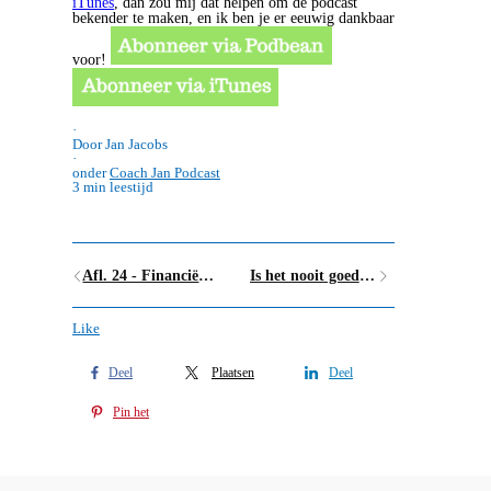
iTunes
, dan zou mij dat helpen om de podcast
bekender te maken, en ik ben je er eeuwig dankbaar
voor!
·
Door Jan Jacobs
·
onder
Coach Jan Podcast
3 min leestijd
Afl. 24 - Financiële vrijheid dankzij YNAB
Is het nooit goed genoeg?
Like
Deel
Plaatsen
Deel
Pin het