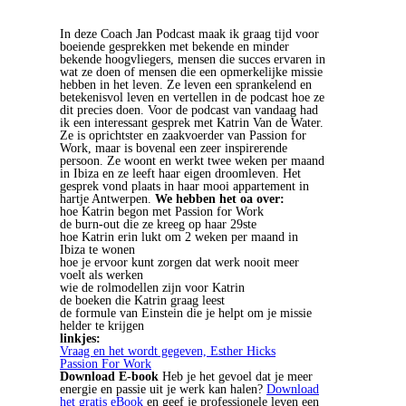
In deze Coach Jan Podcast maak ik graag tijd voor
boeiende gesprekken met bekende en minder
bekende hoogvliegers, mensen die succes ervaren in
wat ze doen of mensen die een opmerkelijke missie
hebben in het leven. Ze leven een sprankelend en
betekenisvol leven en vertellen in de podcast hoe ze
dit precies doen. Voor de podcast van vandaag had
ik een interessant gesprek met Katrin Van de Water.
Ze is oprichtster en zaakvoerder van Passion for
Work, maar is bovenal een zeer inspirerende
persoon. Ze woont en werkt twee weken per maand
in Ibiza en ze leeft haar eigen droomleven. Het
gesprek vond plaats in haar mooi appartement in
hartje Antwerpen.
We hebben het oa over:
hoe Katrin begon met Passion for Work
de burn-out die ze kreeg op haar 29ste
hoe Katrin erin lukt om 2 weken per maand in
Ibiza te wonen
hoe je ervoor kunt zorgen dat werk nooit meer
voelt als werken
wie de rolmodellen zijn voor Katrin
de boeken die Katrin graag leest
de formule van Einstein die je helpt om je missie
helder te krijgen
linkjes:
Vraag en het wordt gegeven, Esther Hicks
Passion For Work
Download E-book
Heb je het gevoel dat je meer
energie en passie uit je werk kan halen?
Download
het gratis eBook
en geef je professionele leven een