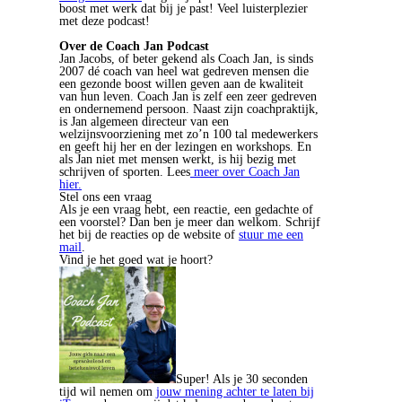
boost met werk dat bij je past! Veel luisterplezier
met deze podcast!
Over de Coach Jan Podcast
Jan Jacobs, of beter gekend als Coach Jan, is sinds
2007 dé coach van heel wat gedreven mensen die
een gezonde boost willen geven aan de kwaliteit
van hun leven. Coach Jan is zelf een zeer gedreven
en ondernemend persoon. Naast zijn coachpraktijk,
is Jan algemeen directeur van een
welzijnsvoorziening met zo’n 100 tal medewerkers
en geeft hij her en der lezingen en workshops. En
als Jan niet met mensen werkt, is hij bezig met
schrijven of sporten. Lees
meer over Coach Jan
hier.
Stel ons een vraag
Als je een vraag hebt, een reactie, een gedachte of
een voorstel? Dan ben je meer dan welkom. Schrijf
het bij de reacties op de website of
stuur me een
mail
.
Vind je het goed wat je hoort?
Super! Als je 30 seconden
tijd wil nemen om
jouw mening achter te laten bij