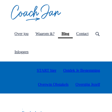
(current)
Over jou
Waarom ik?
Blog
Contact
Inloggen
START hier
Ontdek Je Bestemming
Overwin Obstakels
Overstijg Jezelf
·