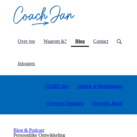
(current)
Over jou
Waarom ik?
Blog
Contact
Inloggen
START hier
Ontdek Je Bestemming
Overwin Obstakels
Overstijg Jezelf
Blog & Podcast
Persoonlijke Ontwikkeling