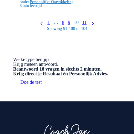
·
Door Jan Jacobs
·
onder
Persoonlijke Ontwikkeling
3 min leestijd
1
…
8
9
10
11
Showing 91-100 of 104
Welke type ben jij?
Krijg meteen antwoord.
Beantwoord 18 vragen in slechts 2 minuten.
Krijg direct je Resultaat én Persoonlijk Advies.
Doe de test