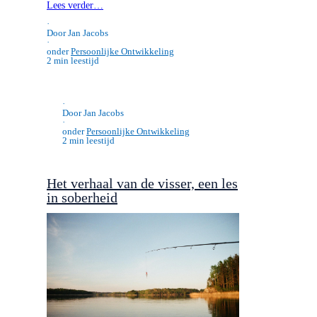
Als kind vond ik het verhaal van de twee
kikkertjes heel erg mooi. Onlangs kwam …
Lees verder…
·
Door Jan Jacobs
·
onder
Persoonlijke Ontwikkeling
2 min leestijd
·
Door Jan Jacobs
·
onder
Persoonlijke Ontwikkeling
2 min leestijd
Het verhaal van de visser, een les
in soberheid