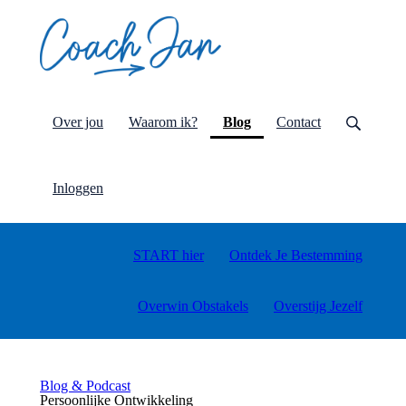
x
Doe de test
(current)
Over jou
Waarom ik?
Blog
Contact
Inloggen
START hier
Ontdek Je Bestemming
Overwin Obstakels
Overstijg Jezelf