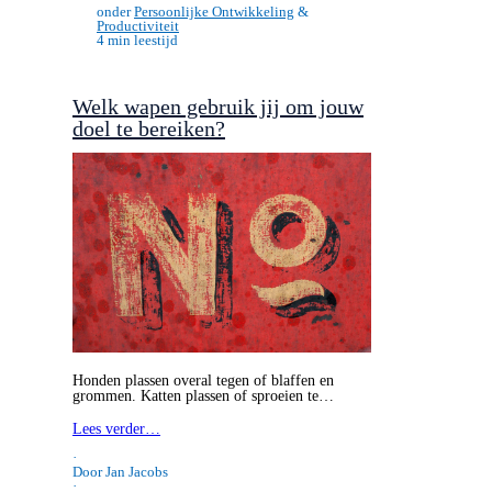
·
Door Jan Jacobs
·
onder
Persoonlijke Ontwikkeling
&
Productiviteit
4 min leestijd
Welk wapen gebruik jij om jouw
doel te bereiken?
Honden plassen overal tegen of blaffen en
grommen. Katten plassen of sproeien te…
Lees verder…