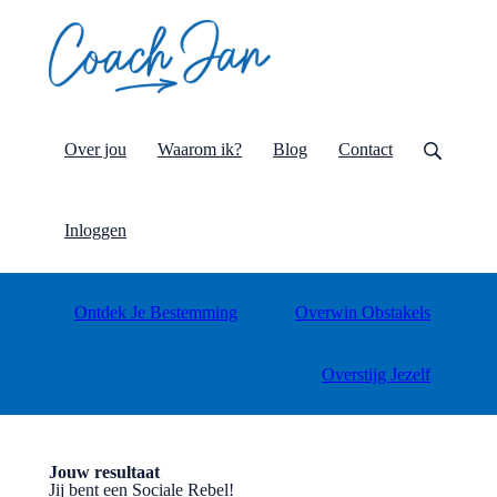
Over jou
Waarom ik?
Blog
Contact
Inloggen
Ontdek Je Bestemming
Overwin Obstakels
Overstijg Jezelf
Jouw resultaat
Jij bent een Sociale Rebel!