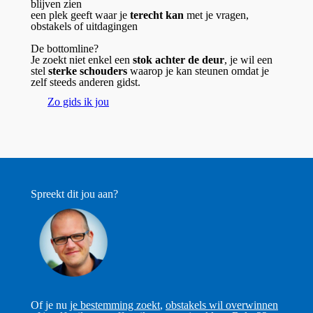
blijven zien
een plek geeft waar je
terecht kan
met je vragen,
obstakels of uitdagingen
De bottomline?
Je zoekt niet enkel een
stok achter de deur
, je wil een
stel
sterke schouders
waarop je kan steunen omdat je
zelf steeds anderen gidst.
Zo gids ik jou
Spreekt dit jou aan?
Of je nu
je bestemming zoekt
,
obstakels wil overwinnen