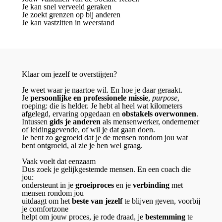
Je kan snel verveeld geraken
Je zoekt grenzen op bij anderen
Je kan vastzitten in weerstand
Klaar om jezelf te overstijgen?
Je weet waar je naartoe wil. En hoe je daar geraakt.
Je
persoonlijke en professionele missie
,
purpose
,
roeping: die is helder. Je hebt al heel wat kilometers
afgelegd, ervaring opgedaan en
obstakels overwonnen
.
Intussen
gids je anderen
als mensenwerker, ondernemer
of leidinggevende, of wil je dat gaan doen.
Je bent zo gegroeid dat je de mensen rondom jou wat
bent ontgroeid, al zie je hen wel graag.
Vaak voelt dat eenzaam
Dus zoek je gelijkgestemde mensen. En een coach die
jou:
ondersteunt in je
groeiproces
en je
verbinding
met
mensen rondom jou
uitdaagt om het
beste van jezelf
te blijven geven, voorbij
je comfortzone
helpt om jouw proces, je rode draad, je
bestemming
te