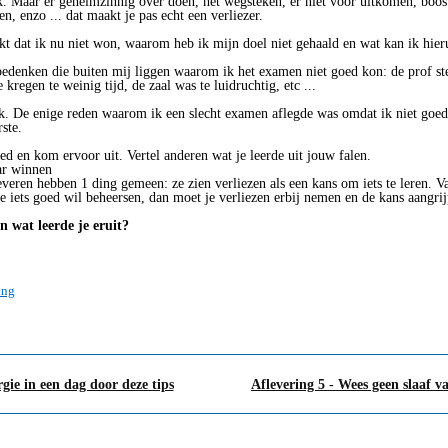
euk. Maar er geheimzinnig over doen, het wegsteken, er niet voor uitkomen, boo
, enzo ... dat maakt je pas echt een verliezer.
kt dat ik nu niet won, waarom heb ik mijn doel niet gehaald en wat kan ik hieru
edenken die buiten mij liggen waarom ik het examen niet goed kon: de prof ste
kregen te weinig tijd, de zaal was te luidruchtig, etc ...
k. De enige reden waarom ik een slecht examen aflegde was omdat ik niet goe
ste.
goed en kom ervoor uit. Vertel anderen wat je leerde uit jouw falen.
aar winnen
everen hebben 1 ding gemeen: ze zien verliezen als een kans om iets te leren. V
je iets goed wil beheersen, dan moet je verliezen erbij nemen en de kans aangri
n wat leerde je eruit?
ing
gie in een dag door deze tips