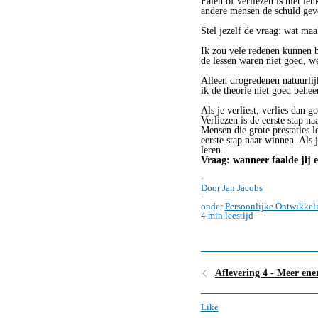
Falen of verliezen is niet l
andere mensen de schuld geven
Stel jezelf de vraag: wat maa
Ik zou vele redenen kunnen b
de lessen waren niet goed, we 
Alleen drogredenen natuurlij
ik de theorie niet goed beheer
Als je verliest, verlies dan 
Verliezen is de eerste stap n
Mensen die grote prestaties l
eerste stap naar winnen. Als 
leren.
Vraag: wanneer faalde jij e
·
Door Jan Jacobs
·
onder
Persoonlijke Ontwikkel
4 min leestijd
Aflevering 4 - Meer ener
Like