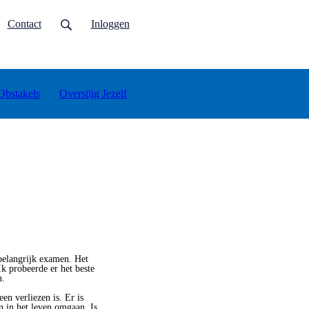
urrent)
Contact
Inloggen
Obstakels
Overstijg Jezelf
 belangrijk examen. Het
 Ik probeerde er het beste
n.
en verliezen is. Er is
en in het leven omgaan. Is