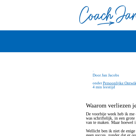
·
Door Jan Jacobs
·
onder
Persoonlijke Ontwi
4 min leestijd
Waarom verliezen je
De voorbije week heb ik me e
was schriftelijk, in een grote
van te maken. Maar hoewel ik 
Wellicht ben ik niet de enige 
geen succes, zonder dat er oo