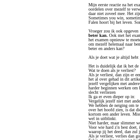
Mijn eerste reactie na het e
oordelen over mezelf te verwe
daar niet zoveel mee. Het zij
Sometimes you win, someti
Falen hoort bij het leven. S
Vroeger zou ik ook opgeven n
beter kan.
Ook met het exame
het examen opnieuw te moeten
om mezelf helemaal naar bene
beter en anders kan?
Als je doet wat je altijd hebt
Het is duidelijk dat ik het d
Wat te doen als je verliest?
Als je verliest, dan zijn er 
het al over gehad in dit artik
jezelf vergelijken met andere
harder beginnen werken om he
slecht verliezen
Ik ga er even dieper op in:
Vergelijk jezelf niet met and
We hebben de neiging om te 
over het hoofd zien, is dat d
kortom een ander leven. Missc
wel in uitblinkt.
Niet harder, maar slimmer w
Voor wie hard z'n best doet, 
waarop jij het deed, dan zul
Als je verliest, verlies dan g