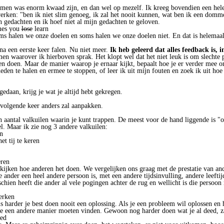
xamen was enorm kwaad zijn, en dan wel op mezelf. Ik kreeg bovendien een hele
rken: "ben ik niet slim genoeg, ik zal het nooit kunnen, wat ben ik een dommer
n gedachten en ik hoef niet al mijn gedachten te geloven.
mes you
lose
learn
oms halen we onze doelen en soms halen we onze doelen niet. En dat is helemaal
a een eerste keer falen. Nu niet meer.
Ik heb geleerd dat alles feedback is, in
n waarover ik hierboven sprak. Het klopt wel dat het niet leuk is om slechte 
 doen. Maar de manier waarop je ernaar kijkt, bepaalt hoe je er verder mee o
den te halen en ermee te stoppen, of leer ik uit mijn fouten en zoek ik uit hoe
 gedaan, krijg je wat je altijd hebt gekregen.
e volgende keer anders zal aanpakken.
een aantal valkuilen waarin je kunt trappen. De meest voor de hand liggende is 
el. Maar ik zie nog 3 andere valkuilen:
n
t tij te keren
eren
kijken hoe anderen het doen. We vergelijken ons graag met de prestatie van a
ie ander een heel andere persoon is, met een andere tijdsinvulling, andere leefti
hien heeft die ander al vele pogingen achter de rug en wellicht is die persoon n
erken
is harder je best doen nooit een oplossing. Als je een probleem wil oplossen en 
 je een andere manier moeten vinden. Gewoon nog harder doen wat je al deed, za
oed