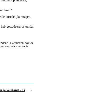
s worden op anderen,
it leren?
lde onredelijke vragen,
d heb gestudeerd of omdat
andaar is verliezen ook de
jpen om iets nieuws te
Aflevering 5 - Wees geen slaaf van je verstand - Tips tegen piekeren