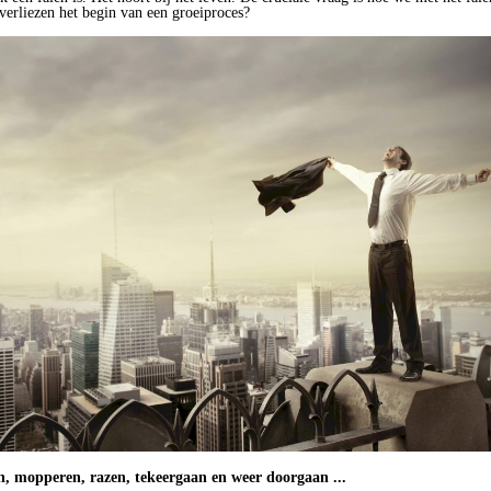
 verliezen het begin van een groeiproces?
n, mopperen, razen, tekeergaan en weer doorgaan ...