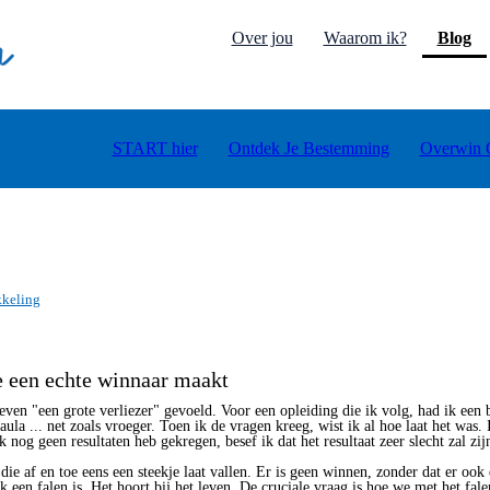
(c
Over jou
Waarom ik?
Blog
START hier
Ontdek Je Bestemming
Overwin 
kkeling
 een echte winnaar maakt
ven "een grote verliezer" gevoeld. Voor een opleiding die ik volg, had ik een
 aula ... net zoals vroeger. Toen ik de vragen kreeg, wist ik al hoe laat het was.
nog geen resultaten heb gekregen, besef ik dat het resultaat zeer slecht zal zij
die af en toe eens een steekje laat vallen. Er is geen winnen, zonder dat er ook e
k een falen is. Het hoort bij het leven. De cruciale vraag is hoe we met het fal