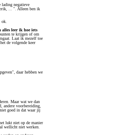
 lading negatieve
ik, ... ". Alleen ben ik
 ok.
 alles leer ik hoe iets
punten te krijgen of om
mgaat. Laat ik mezelf toe
 het de volgende keer
"opgeven", daar hebben we
nderen. Maar wat we dan
jd, andere voorbereiding,
iet goed in dat waar jij
het lukt niet op de manier
l wellicht niet werken.