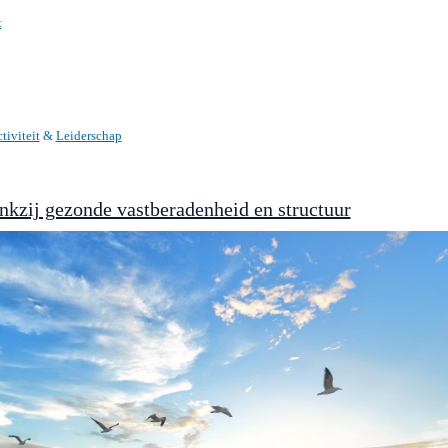
t
tiviteit
&
Leiderschap
ankzij gezonde vastberadenheid en structuur