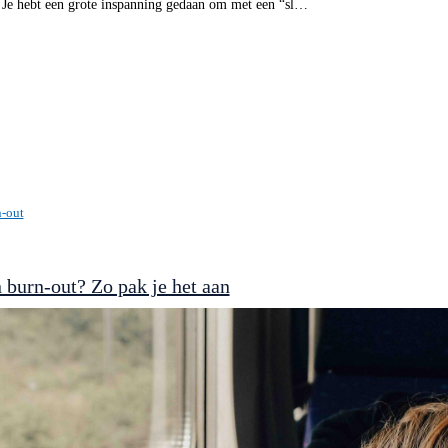
. Je hebt een grote inspanning gedaan om met een “sl…
-out
 burn-out? Zo pak je het aan