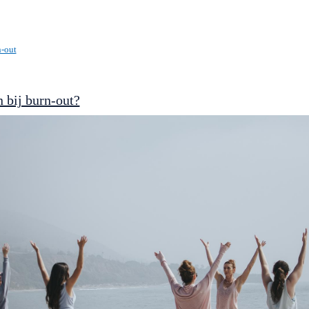
teit
&
Leiderschap
-out
 bij burn-out?