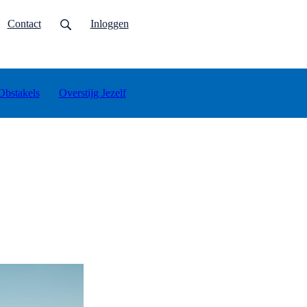
x
urrent)
Contact
Inloggen
Obstakels
Overstijg Jezelf