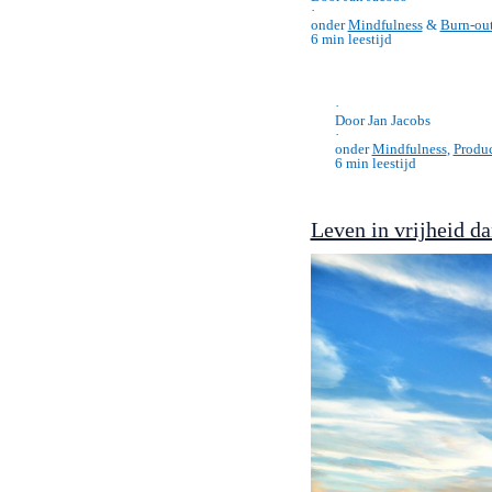
Lees verder…
·
Door Jan Jacobs
·
onder
Mindfulness
&
Burn-ou
6 min leestijd
·
Door Jan Jacobs
·
onder
Mindfulness
,
Produc
6 min leestijd
Leven in vrijheid d