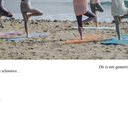
Dit is een gastart
jn schoonva…
t