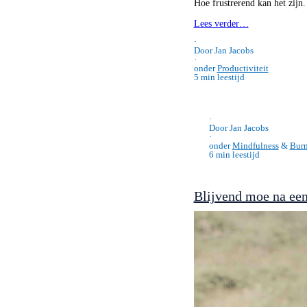
Hoe frustrerend kan het zijn
Lees verder…
·
Door Jan Jacobs
·
onder
Productiviteit
5 min leestijd
·
Door Jan Jacobs
·
onder
Mindfulness
&
Burn
6 min leestijd
Blijvend moe na een