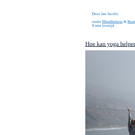
onder
Mindfulness
,
Productivi
6 min leestijd
·
Door Jan Jacobs
·
onder
Mindfulness
&
Burn
9 min leestijd
Hoe kan yoga helpen