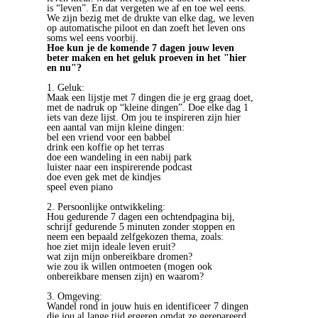
is “leven”. En dat vergeten we af en toe wel eens.
We zijn bezig met de drukte van elke dag, we leven
op automatische piloot en dan zoeft het leven ons
soms wel eens voorbij.
Hoe kun je de komende 7 dagen jouw leven
beter maken en het geluk proeven in het "hier
en nu"?
1. Geluk:
Maak een lijstje met 7 dingen die je erg graag doet,
met de nadruk op “kleine dingen”. Doe elke dag 1
iets van deze lijst. Om jou te inspireren zijn hier
een aantal van mijn kleine dingen:
bel een vriend voor een babbel
drink een koffie op het terras
doe een wandeling in een nabij park
luister naar een inspirerende podcast
doe even gek met de kindjes
speel even piano
2. Persoonlijke ontwikkeling:
Hou gedurende 7 dagen een ochtendpagina bij,
schrijf gedurende 5 minuten zonder stoppen en
neem een bepaald zelfgekozen thema, zoals:
hoe ziet mijn ideale leven eruit?
wat zijn mijn onbereikbare dromen?
wie zou ik willen ontmoeten (mogen ook
onbereikbare mensen zijn) en waarom?
3. Omgeving:
Wandel rond in jouw huis en identificeer 7 dingen
die jou al lange tijd ergeren omdat ze gerepareerd