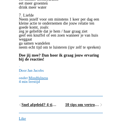
eet meer groenten
drink meer water
7. Liefde
Neem jezelf voor om minstens 1 keer per dag een
kleine actie te ondernemen die jouw relatie ten
goede komt, zoals:
zeg je geliefde dat je hem / haar graag ziet
geef een knuffel of een zoen wanneer je van huis
weggaat
ga samen wandelen
neem echt tijd om te luisteren (ipv zelf te spreken)
Doe jij mee? Dan hoor ik graag jouw ervaring
bij de reacties!
·
Door Jan Jacobs
·
onder
Mindfulness
4 min leestijd
Snel afgeleid? 4 tips om je beter te focussen
10 tips om vertrouwen op te bouwen
Like