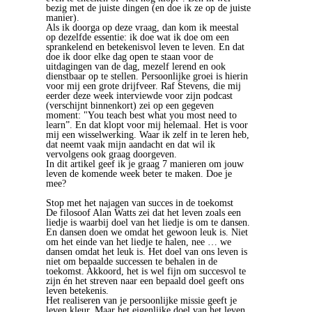
bezig met de juiste dingen (en doe ik ze op de juiste
manier).
Als ik doorga op deze vraag, dan kom ik meestal
op dezelfde essentie: ik doe wat ik doe om een
sprankelend en betekenisvol leven te leven. En dat
doe ik door elke dag open te staan voor de
uitdagingen van de dag, mezelf lerend en ook
dienstbaar op te stellen. Persoonlijke groei is hierin
voor mij een grote drijfveer. Raf Stevens, die mij
eerder deze week interviewde voor zijn podcast
(verschijnt binnenkort) zei op een gegeven
moment: "You teach best what you most need to
learn”. En dat klopt voor mij helemaal. Het is voor
mij een wisselwerking. Waar ik zelf in te leren heb,
dat neemt vaak mijn aandacht en dat wil ik
vervolgens ook graag doorgeven.
In dit artikel geef ik je graag 7 manieren om jouw
leven de komende week beter te maken. Doe je
mee?
Stop met het najagen van succes in de toekomst
De filosoof Alan Watts zei dat het leven zoals een
liedje is waarbij doel van het liedje is om te dansen.
En dansen doen we omdat het gewoon leuk is. Niet
om het einde van het liedje te halen, nee … we
dansen omdat het leuk is. Het doel van ons leven is
niet om bepaalde successen te behalen in de
toekomst. Akkoord, het is wel fijn om succesvol te
zijn én het streven naar een bepaald doel geeft ons
leven betekenis.
Het realiseren van je persoonlijke missie geeft je
leven kleur. Maar het eigenlijke doel van het leven