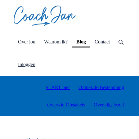
(current)
Over jou
Waarom ik?
Blog
Contact
Inloggen
START hier
Ontdek Je Bestemming
Overwin Obstakels
Overstijg Jezelf
·