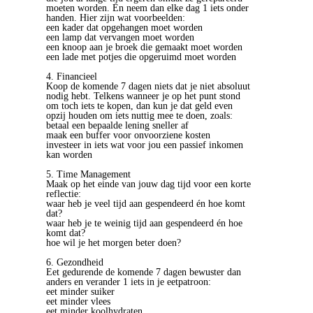
moeten worden. En neem dan elke dag 1 iets onder
handen. Hier zijn wat voorbeelden:
een kader dat opgehangen moet worden
een lamp dat vervangen moet worden
een knoop aan je broek die gemaakt moet worden
een lade met potjes die opgeruimd moet worden
4. Financieel
Koop de komende 7 dagen niets dat je niet absoluut
nodig hebt. Telkens wanneer je op het punt stond
om toch iets te kopen, dan kun je dat geld even
opzij houden om iets nuttig mee te doen, zoals:
betaal een bepaalde lening sneller af
maak een buffer voor onvoorziene kosten
investeer in iets wat voor jou een passief inkomen
kan worden
5. Time Management
Maak op het einde van jouw dag tijd voor een korte
reflectie:
waar heb je veel tijd aan gespendeerd én hoe komt
dat?
waar heb je te weinig tijd aan gespendeerd én hoe
komt dat?
hoe wil je het morgen beter doen?
6. Gezondheid
Eet gedurende de komende 7 dagen bewuster dan
anders en verander 1 iets in je eetpatroon:
eet minder suiker
eet minder vlees
eet minder koolhydraten